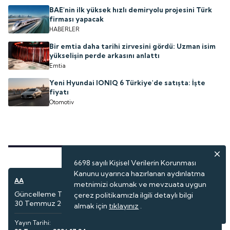
BAE'nin ilk yüksek hızlı demiryolu projesini Türk
firması yapacak
HABERLER
Bir emtia daha tarihi zirvesini gördü: Uzman isim
yükselişin perde arkasını anlattı
Emtia
Yeni Hyundai IONIQ 6 Türkiye'de satışta: İşte
fiyatı
Otomotiv
6698 sayılı Kişisel Verilerin Korunması
Kanunu uyarınca hazırlanan aydınlatma
AA
Seyahat
metnimizi okumak ve mevzuata uygun
Güncelleme Tarihi:
çerez politikamızla ilgili detaylı bilgi
30 Temmuz 2026 07:01
almak için
tıklayınız
.
Yayın Tarihi: