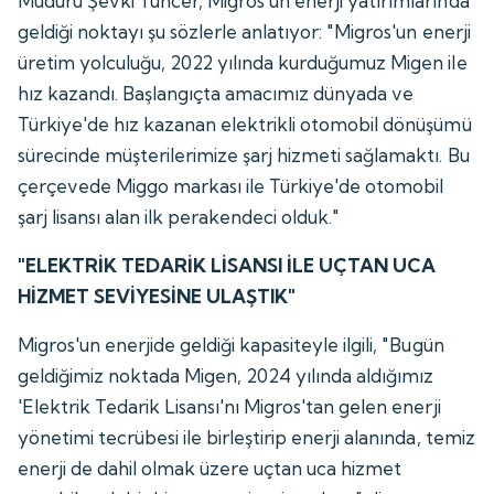
Müdürü Şevki Tuncer, Migros'un enerji yatırımlarında
geldiği noktayı şu sözlerle anlatıyor: "Migros'un enerji
üretim yolculuğu, 2022 yılında kurduğumuz Migen ile
hız kazandı. Başlangıçta amacımız dünyada ve
Türkiye'de hız kazanan elektrikli otomobil dönüşümü
sürecinde müşterilerimize şarj hizmeti sağlamaktı. Bu
çerçevede Miggo markası ile Türkiye'de otomobil
şarj lisansı alan ilk perakendeci olduk."
"ELEKTRİK TEDARİK LİSANSI İLE UÇTAN UCA
HİZMET SEVİYESİNE ULAŞTIK"
Migros'un enerjide geldiği kapasiteyle ilgili, "Bugün
geldiğimiz noktada Migen, 2024 yılında aldığımız
'Elektrik Tedarik Lisansı'nı Migros'tan gelen enerji
yönetimi tecrübesi ile birleştirip enerji alanında, temiz
enerji de dahil olmak üzere uçtan uca hizmet