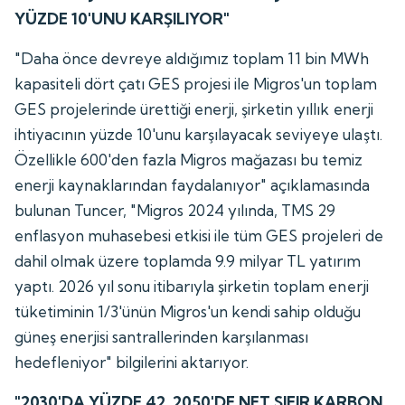
YÜZDE 10'UNU KARŞILIYOR"
"Daha önce devreye aldığımız toplam 11 bin MWh
kapasiteli dört çatı GES projesi ile Migros'un toplam
GES projelerinde ürettiği enerji, şirketin yıllık enerji
ihtiyacının yüzde 10'unu karşılayacak seviyeye ulaştı.
Özellikle 600'den fazla Migros mağazası bu temiz
enerji kaynaklarından faydalanıyor" açıklamasında
bulunan Tuncer, "Migros 2024 yılında, TMS 29
enflasyon muhasebesi etkisi ile tüm GES projeleri de
dahil olmak üzere toplamda 9.9 milyar TL yatırım
yaptı. 2026 yıl sonu itibarıyla şirketin toplam enerji
tüketiminin 1/3'ünün Migros'un kendi sahip olduğu
güneş enerjisi santrallerinden karşılanması
hedefleniyor" bilgilerini aktarıyor.
"2030'DA YÜZDE 42, 2050'DE NET SIFIR KARBON