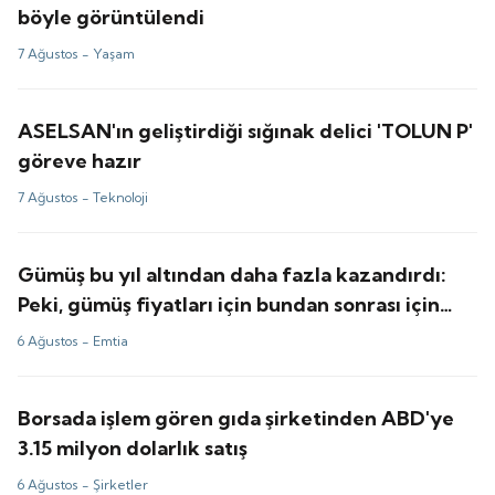
böyle görüntülendi
7 Ağustos -
Yaşam
ASELSAN'ın geliştirdiği sığınak delici 'TOLUN P'
göreve hazır
7 Ağustos -
Teknoloji
Gümüş bu yıl altından daha fazla kazandırdı:
Peki, gümüş fiyatları için bundan sonrası için
tahminler ne?
6 Ağustos -
Emtia
Borsada işlem gören gıda şirketinden ABD'ye
3.15 milyon dolarlık satış
6 Ağustos -
Şirketler