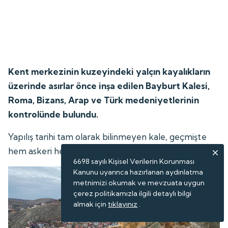
Kent merkezinin kuzeyindeki yalçın kayalıkların
üzerinde asırlar önce inşa edilen Bayburt Kalesi,
Roma, Bizans, Arap ve Türk medeniyetlerinin
kontrolünde bulundu.
Yapılış tarihi tam olarak bilinmeyen kale, geçmişte
hem askeri hem de sivil yerleşim amaçlı kullanıldı.
6698 sayılı Kişisel Verilerin Korunması
Kanunu uyarınca hazırlanan aydınlatma
metnimizi okumak ve mevzuata uygun
çerez politikamızla ilgili detaylı bilgi
almak için
tıklayınız
.