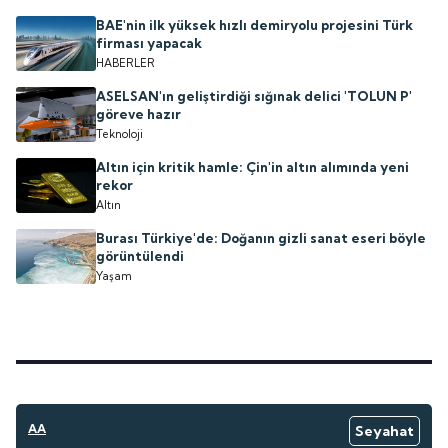
BAE'nin ilk yüksek hızlı demiryolu projesini Türk
firması yapacak
HABERLER
ASELSAN'ın geliştirdiği sığınak delici 'TOLUN P'
göreve hazır
Teknoloji
Altın için kritik hamle: Çin'in altın alımında yeni
rekor
Altın
Burası Türkiye'de: Doğanın gizli sanat eseri böyle
görüntülendi
Yaşam
AA
Seyahat