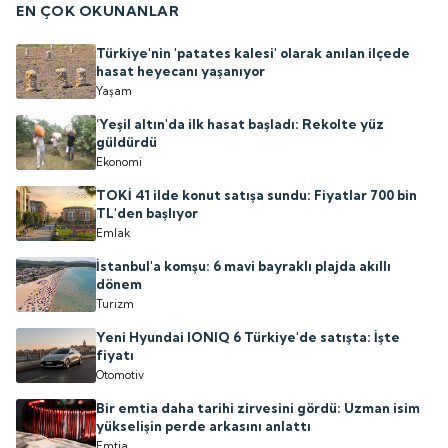
EN ÇOK OKUNANLAR
Türkiye'nin 'patates kalesi' olarak anılan ilçede
hasat heyecanı yaşanıyor
Yaşam
‘Yeşil altın'da ilk hasat başladı: Rekolte yüz
güldürdü
Ekonomi
TOKİ 41 ilde konut satışa sundu: Fiyatlar 700 bin
TL'den başlıyor
Emlak
İstanbul'a komşu: 6 mavi bayraklı plajda akıllı
dönem
Turizm
Yeni Hyundai IONIQ 6 Türkiye'de satışta: İşte
fiyatı
Otomotiv
Bir emtia daha tarihi zirvesini gördü: Uzman isim
yükselişin perde arkasını anlattı
Emtia