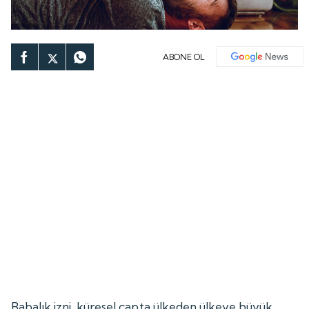
ABONE OL
Babalık izni, küresel çapta ülkeden ülkeye büyük