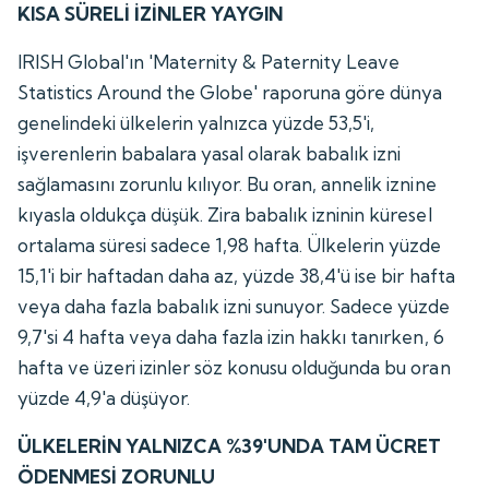
KISA SÜRELİ İZİNLER YAYGIN
IRISH Global'ın 'Maternity & Paternity Leave
Statistics Around the Globe' raporuna göre dünya
genelindeki ülkelerin yalnızca yüzde 53,5'i,
işverenlerin babalara yasal olarak babalık izni
sağlamasını zorunlu kılıyor. Bu oran, annelik iznine
kıyasla oldukça düşük. Zira babalık izninin küresel
ortalama süresi sadece 1,98 hafta. Ülkelerin yüzde
15,1'i bir haftadan daha az, yüzde 38,4'ü ise bir hafta
veya daha fazla babalık izni sunuyor. Sadece yüzde
9,7'si 4 hafta veya daha fazla izin hakkı tanırken, 6
hafta ve üzeri izinler söz konusu olduğunda bu oran
yüzde 4,9'a düşüyor.
ÜLKELERİN YALNIZCA %39'UNDA TAM ÜCRET
ÖDENMESİ ZORUNLU