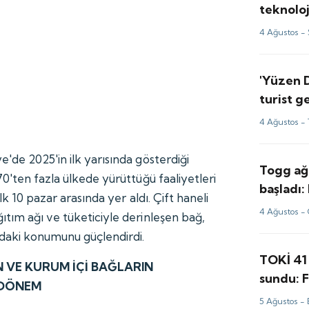
teknoloj
anlaşma
4 Ağustos -
'Yüzen 
turist g
taştı
4 Ağustos -
'de 2025'in ilk yarısında gösterdiği
Togg ağ
0'ten fazla ülkede yürüttüğü faaliyetleri
başladı:
lk 10 pazar arasında yer aldı. Çift haneli
paketi
4 Ağustos -
tım ağı ve tüketiciyle derinleşen bağ,
ndaki konumunu güçlendirdi.
TOKİ 41 
 VE KURUM İÇİ BAĞLARIN
sundu: F
 DÖNEM
TL'den b
5 Ağustos -