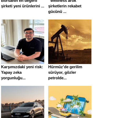
Borsanın en değerli
“Wellness artık
şirketi yeni ürünlerini ...
şirketlerin rekabet
gücünü ...
Karşımızdaki yeni risk:
Hürmüz'de gerilim
Yapay zeka
sürüyor, gözler
yorgunluğu...
petrolde...