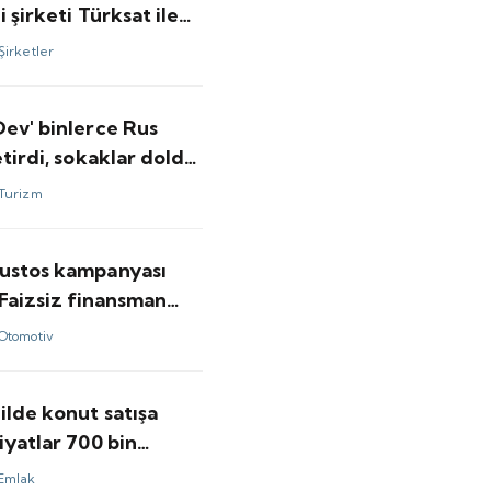
i şirketi Türksat ile
sını duyurdu
Şirketler
Dev' binlerce Rus
etirdi, sokaklar doldu
Turizm
ustos kampanyası
 Faizsiz finansman
Otomotiv
ilde konut satışa
iyatlar 700 bin
aşlıyor
Emlak