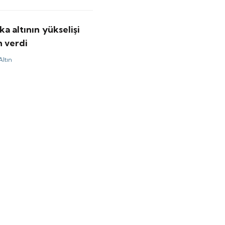
a altının yükselişi
h verdi
Altın