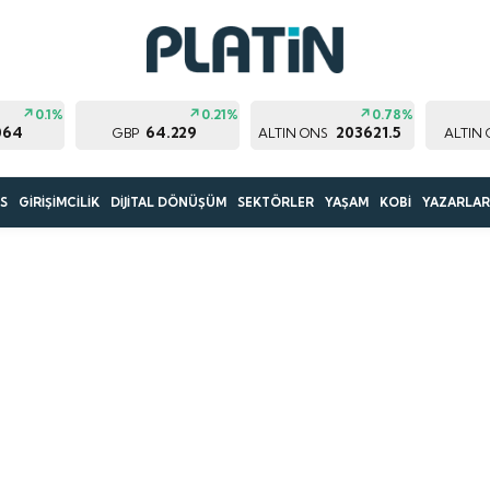
0.1%
0.21%
0.78%
064
64.229
203621.5
GBP
ALTIN ONS
ALTIN 
S
GİRİŞİMCİLİK
DİJİTAL DÖNÜŞÜM
SEKTÖRLER
YAŞAM
KOBİ
YAZARLA