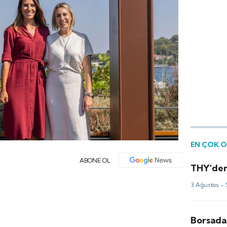
EN ÇOK 
ABONE OL
THY'den
3 Ağustos -
Borsada