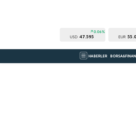
0.06%
47.595
55.
USD
EUR
HABERLER
BORSA&FİNAN