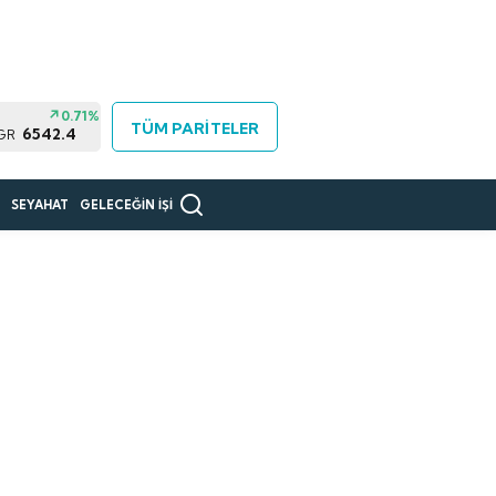
0.71%
TÜM PARİTELER
6542.4
GR
R
SEYAHAT
GELECEĞİN İŞİ