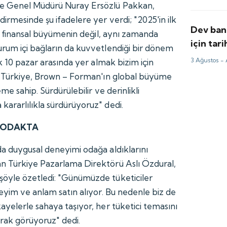
e Genel Müdürü Nuray Ersözlü Pakkan,
irmesinde şu ifadelere yer verdi; "2025'in ilk
Dev bank
ca finansal büyümenin değil, aynı zamanda
için tari
rum içi bağların da kuvvetlendiği bir dönem
3 Ağustos -
lk 10 pazar arasında yer almak bizim için
i. Türkiye, Brown – Forman'ın global büyüme
me sahip. Sürdürülebilir ve derinlikli
ararlılıkla sürdürüyoruz" dedi.
 ODAKTA
a duygusal deneyimi odağa aldıklarını
n Türkiye Pazarlama Direktörü Aslı Özdural,
öyle özetledi: "Günümüzde tüketiciler
eyim ve anlam satın alıyor. Bu nedenle biz de
ayelerle sahaya taşıyor, her tüketici temasını
arak görüyoruz" dedi.