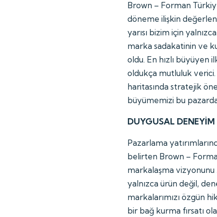
Brown – Forman Türkiy
döneme ilişkin değerlend
yarısı bizim için yalnız
marka sadakatinin ve ku
oldu. En hızlı büyüyen i
oldukça mutluluk veric
haritasında stratejik öne
büyümemizi bu pazarda k
DUYGUSAL DENEYİM
Pazarlama yatırımlarınd
belirten Brown – Forma
markalaşma vizyonunu ş
yalnızca ürün değil, den
markalarımızı özgün hik
bir bağ kurma fırsatı ol