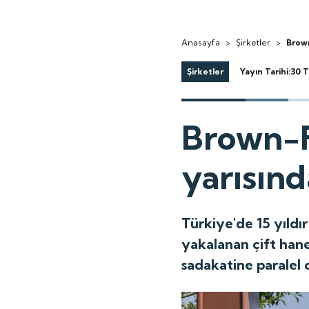
Anasayfa
>
Şirketler
>
Brown
Şirketler
Yayın Tarihi:30
Brown-F
yarısınd
Türkiye'de 15 yıldı
yakalanan çift hane
sadakatine paralel 