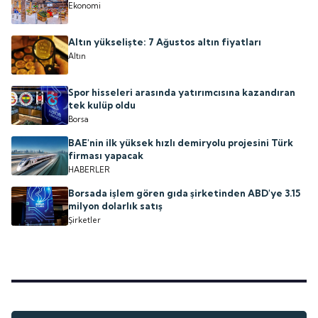
Ekonomi
Altın yükselişte: 7 Ağustos altın fiyatları
Altın
Spor hisseleri arasında yatırımcısına kazandıran
tek kulüp oldu
Borsa
BAE'nin ilk yüksek hızlı demiryolu projesini Türk
firması yapacak
HABERLER
Borsada işlem gören gıda şirketinden ABD'ye 3.15
milyon dolarlık satış
Şirketler