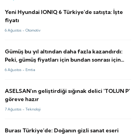
Yeni Hyundai IONIQ 6 Türkiye'de satışta: İşte
fiyatı
6 Ağustos -
Otomotiv
Gümüş bu yıl altından daha fazla kazandırdı:
Peki, gümüş fiyatları için bundan sonrası için
tahminler ne?
6 Ağustos -
Emtia
ASELSAN'ın geliştirdiği sığınak delici 'TOLUN P'
göreve hazır
7 Ağustos -
Teknoloji
Burası Türkiye'de: Doğanın gizli sanat eseri