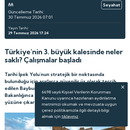
AA
Seyahat
Güncelleme Tarihi:
30 Temmuz 2026 07:01
Yayın Tarihi:
29 Temmuz 2026 17:24
Türkiye'nin 3. büyük kalesinde neler
saklı? Çalışmalar başladı
Tarihi İpek Yolu'nun stratejik bir noktasında
bulunduğu için asırlarca güvenilir üs olarak tercih
edilen Bayburt Kalesi'nde, Kültür ve Turizm
6698 sayılı Kişisel Verilerin Korunması
Bakanlığınca başlatılan kazı projesi ile tarih gün
Kanunu uyarınca hazırlanan aydınlatma
yüzüne çıkarılıyor.
metnimizi okumak ve mevzuata uygun
çerez politikamızla ilgili detaylı bilgi
almak için
tıklayınız
.