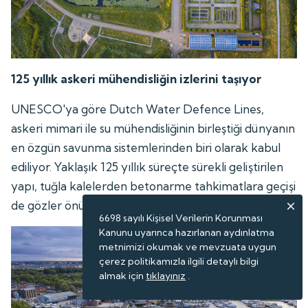
125 yıllık askeri mühendisliğin izlerini taşıyor
UNESCO'ya göre Dutch Water Defence Lines,
askeri mimari ile su mühendisliğinin birleştiği dünyanın
en özgün savunma sistemlerinden biri olarak kabul
ediliyor. Yaklaşık 125 yıllık süreçte sürekli geliştirilen
yapı, tuğla kalelerden betonarme tahkimatlara geçişi
de gözler önüne seriyor.
6698 sayılı Kişisel Verilerin Korunması
Kanunu uyarınca hazırlanan aydınlatma
metnimizi okumak ve mevzuata uygun
çerez politikamızla ilgili detaylı bilgi
almak için
tıklayınız
.