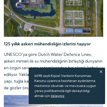
125 yıllık askeri mühendisliğin izlerini taşıyor
UNESCO'ya göre Dutch Water Defence Lines,
askeri mimari ile su mühendisliğinin birleştiği dünyanın
en özgün savunma sistemlerinden biri olarak kabul
ediliyor. Yaklaşık 125 yıllık süreçte sürekli geliştirilen
6698 sayılı Kişisel Verilerin Korunması
yapı, tuğla kalelerden betonarme tahkimatlara geçişi
Kanunu uyarınca hazırlanan aydınlatma
metnimizi okumak ve mevzuata uygun
de gözler önüne seriyor.
çerez politikamızla ilgili detaylı bilgi
almak için
tıklayınız
.