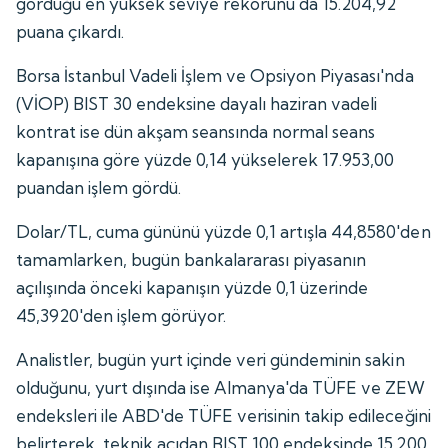
gördüğü en yüksek seviye rekorunu da 15.204,92
puana çıkardı.
Borsa İstanbul Vadeli İşlem ve Opsiyon Piyasası'nda
(VİOP) BIST 30 endeksine dayalı haziran vadeli
kontrat ise dün akşam seansında normal seans
kapanışına göre yüzde 0,14 yükselerek 17.953,00
puandan işlem gördü.
Dolar/TL, cuma gününü yüzde 0,1 artışla 44,8580'den
tamamlarken, bugün bankalararası piyasanın
açılışında önceki kapanışın yüzde 0,1 üzerinde
45,3920'den işlem görüyor.
Analistler, bugün yurt içinde veri gündeminin sakin
olduğunu, yurt dışında ise Almanya'da TÜFE ve ZEW
endeksleri ile ABD'de TÜFE verisinin takip edileceğini
belirterek, teknik açıdan BIST 100 endeksinde 15.200