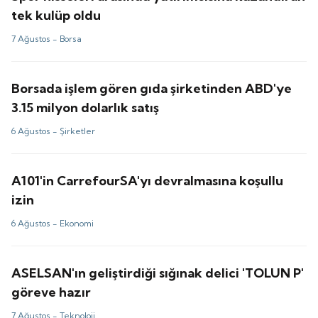
tek kulüp oldu
7 Ağustos -
Borsa
Borsada işlem gören gıda şirketinden ABD'ye
3.15 milyon dolarlık satış
6 Ağustos -
Şirketler
A101'in CarrefourSA'yı devralmasına koşullu
izin
6 Ağustos -
Ekonomi
ASELSAN'ın geliştirdiği sığınak delici 'TOLUN P'
göreve hazır
7 Ağustos -
Teknoloji