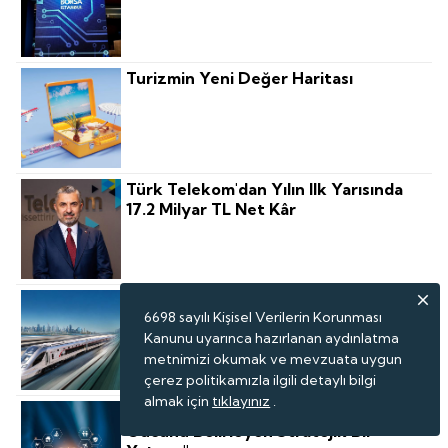
Turizmin Yeni Değer Haritası
Türk Telekom'dan Yılın Ilk Yarısında
17.2 Milyar TL Net Kâr
BAE'nin Ilk Yüksek Hızlı Demiryolu
6698 sayılı Kişisel Verilerin Korunması
Projesini Türk Firması Yapacak
Kanunu uyarınca hazırlanan aydınlatma
metnimizi okumak ve mevzuata uygun
çerez politikamızla ilgili detaylı bilgi
almak için
tıklayınız
.
“Wellness Artık Şirketlerin Rekabet
Gücünü Belirleyen Stratejik Bir