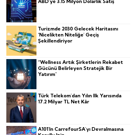
ABD'ye 3.15 Milyon Dolarlık Satış
Turizmde 2030 Gelecek Haritasını
‘nicelikten Niteliğe' Geçiş
Şekillendiriyor
“Wellness Artık Şirketlerin Rekabet
Gücünü Belirleyen Stratejik Bir
Yatırım"
Türk Telekom'dan Yılın Ilk Yarısında
17.2 Milyar TL Net Kâr
A101'in CarrefourSA'yı Devralmasına
Koşullu Izin