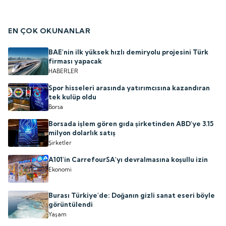
EN ÇOK OKUNANLAR
BAE'nin ilk yüksek hızlı demiryolu projesini Türk
firması yapacak
HABERLER
Spor hisseleri arasında yatırımcısına kazandıran
tek kulüp oldu
Borsa
Borsada işlem gören gıda şirketinden ABD'ye 3.15
milyon dolarlık satış
Şirketler
A101'in CarrefourSA'yı devralmasına koşullu izin
Ekonomi
Burası Türkiye'de: Doğanın gizli sanat eseri böyle
görüntülendi
Yaşam