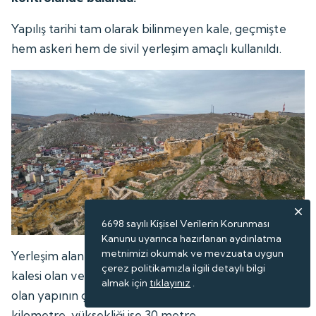
Yapılış tarihi tam olarak bilinmeyen kale, geçmişte
hem askeri hem de sivil yerleşim amaçlı kullanıldı.
6698 sayılı Kişisel Verilerin Korunması
Kanunu uyarınca hazırlanan aydınlatma
metnimizi okumak ve mevzuata uygun
Yerleşim alanı açısından Türkiye'nin en büyük üçüncü
çerez politikamızla ilgili detaylı bilgi
kalesi olan ve 150 bin metrekare alan üzerinde kurulu
almak için
tıklayınız
.
olan yapının çevresindeki surların uzunluğu 3
kilometre, yüksekliği ise 30 metre.