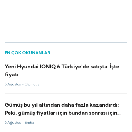
EN ÇOK OKUNANLAR
Yeni Hyundai IONIQ 6 Türkiye'de satışta: İşte
fiyatı
6 Ağustos -
Otomotiv
Gümüş bu yıl altından daha fazla kazandırdı:
Peki, gümüş fiyatları için bundan sonrası için
tahminler ne?
6 Ağustos -
Emtia