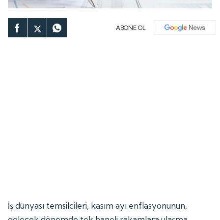
ABONE OL
İş dünyası temsilcileri, kasım ayı enflasyonunun,
gelecek dönemde tek haneli rakamlara ulaşma