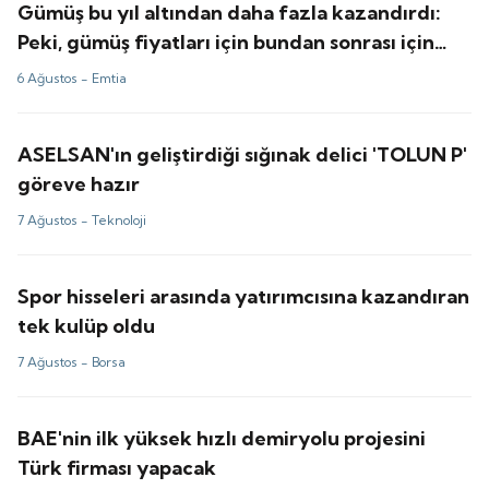
Gümüş bu yıl altından daha fazla kazandırdı:
Peki, gümüş fiyatları için bundan sonrası için
tahminler ne?
6 Ağustos -
Emtia
ASELSAN'ın geliştirdiği sığınak delici 'TOLUN P'
göreve hazır
7 Ağustos -
Teknoloji
Spor hisseleri arasında yatırımcısına kazandıran
tek kulüp oldu
7 Ağustos -
Borsa
BAE'nin ilk yüksek hızlı demiryolu projesini
Türk firması yapacak