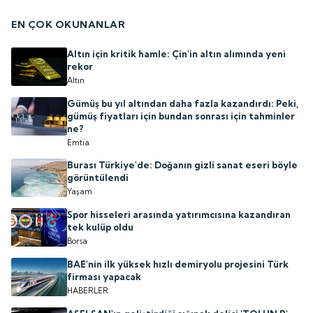
EN ÇOK OKUNANLAR
Altın için kritik hamle: Çin'in altın alımında yeni
rekor
Altın
Gümüş bu yıl altından daha fazla kazandırdı: Peki,
gümüş fiyatları için bundan sonrası için tahminler
ne?
Emtia
Burası Türkiye'de: Doğanın gizli sanat eseri böyle
görüntülendi
Yaşam
Spor hisseleri arasında yatırımcısına kazandıran
tek kulüp oldu
Borsa
BAE'nin ilk yüksek hızlı demiryolu projesini Türk
firması yapacak
HABERLER