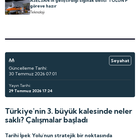
ASELSAN'ın geliştirdiği sığınak delici 'TOLUN P'
göreve hazır
Teknoloji
AA
Seyahat
Güncelleme Tarihi:
30 Temmuz 2026 07:01
Yayın Tarihi:
29 Temmuz 2026 17:24
Türkiye'nin 3. büyük kalesinde neler
saklı? Çalışmalar başladı
Tarihi İpek Yolu'nun stratejik bir noktasında