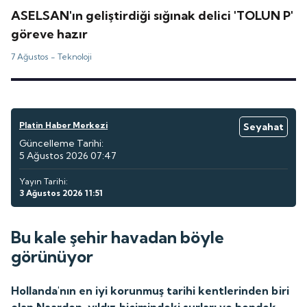
ASELSAN'ın geliştirdiği sığınak delici 'TOLUN P'
göreve hazır
7 Ağustos -
Teknoloji
Platin Haber Merkezi
Seyahat
Güncelleme Tarihi:
5 Ağustos 2026 07:47
Yayın Tarihi:
3 Ağustos 2026 11:51
Bu kale şehir havadan böyle
görünüyor
Hollanda'nın en iyi korunmuş tarihi kentlerinden biri