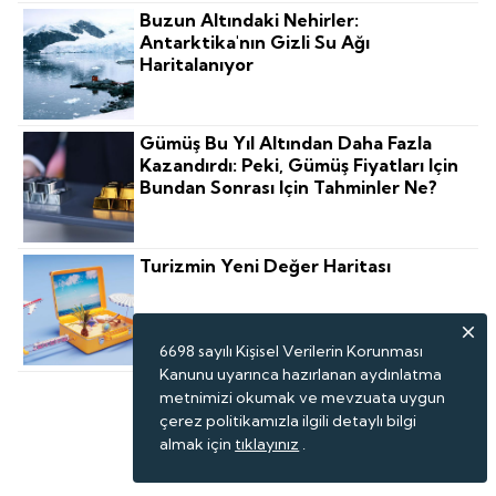
Buzun Altındaki Nehirler:
Antarktika'nın Gizli Su Ağı
Haritalanıyor
Gümüş Bu Yıl Altından Daha Fazla
Kazandırdı: Peki, Gümüş Fiyatları Için
Bundan Sonrası Için Tahminler Ne?
Turizmin Yeni Değer Haritası
6698 sayılı Kişisel Verilerin Korunması
Kanunu uyarınca hazırlanan aydınlatma
metnimizi okumak ve mevzuata uygun
çerez politikamızla ilgili detaylı bilgi
almak için
tıklayınız
.