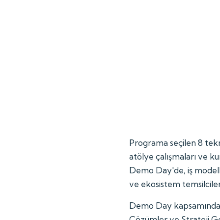
Programa seçilen 8 tekn
atölye çalışmaları ve k
Demo Day'de, iş modelle
ve ekosistem temsilciler
Demo Day kapsamında d
Çözümler ve Strateji 