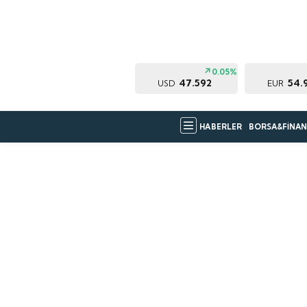
0.05%
47.592
54.
USD
EUR
HABERLER
BORSA&FİNAN