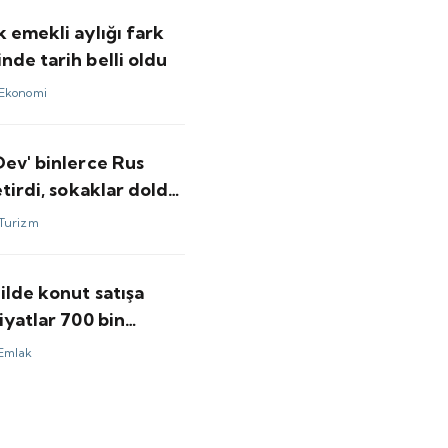
 emekli aylığı fark
de tarih belli oldu
Ekonomi
Dev' binlerce Rus
etirdi, sokaklar doldu
Turizm
ilde konut satışa
iyatlar 700 bin
aşlıyor
Emlak