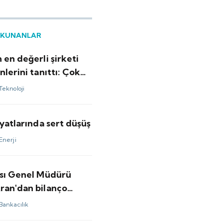
OKUNANLAR
 en değerli şirketi
nlerini tanıttı: Çok
yapabiliyor
Teknoloji
iyatlarında sert düşüş
Enerji
ası Genel Müdürü
ran'dan bilanço
ndirmesi var
Bankacılık