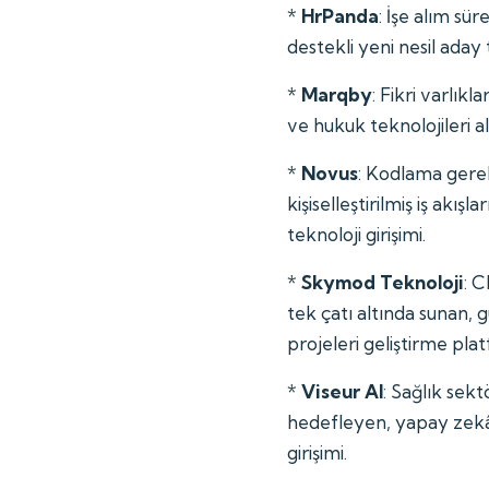
*
HrPanda
: İşe alım sü
destekli yeni nesil aday 
*
Marqby
: Fikri varlıkl
ve hukuk teknolojileri a
*
Novus
: Kodlama gere
kişiselleştirilmiş iş akı
teknoloji girişimi.
*
Skymod Teknoloji
: 
tek çatı altında sunan, g
projeleri geliştirme pla
*
Viseur AI
: Sağlık sekt
hedefleyen, yapay zekâ 
girişimi.