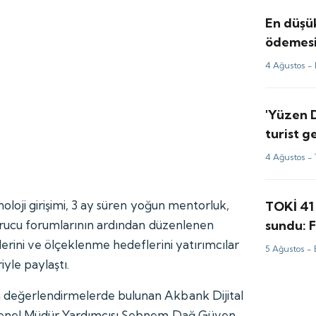
En düşük
ödemesin
4 Ağustos -
'Yüzen 
turist g
taştı
4 Ağustos -
oloji girişimi, 3 ay süren yoğun mentorluk,
TOKİ 41 
sundu: F
urucu forumlarının ardından düzenlenen
TL'den b
rini ve ölçeklenme hedeflerini yatırımcılar
5 Ağustos -
iyle paylaştı.
eğerlendirmelerde bulunan Akbank Dijital
Genel Müdür Yardımcısı Şebnem Dağ Güven,