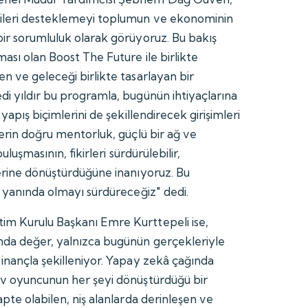
cileri desteklemeyi toplumun ve ekonominin
bir sorumluluk olarak görüyoruz. Bu bakış
ması olan Boost The Future ile birlikte
n ve geleceği birlikte tasarlayan bir
di yıldır bu programla, bugünün ihtiyaçlarına
 yapış biçimlerini de şekillendirecek girişimleri
lerin doğru mentorluk, güçlü bir ağ ve
buluşmasının, fikirleri sürdürülebilir,
lerine dönüştürdüğüne inanıyoruz. Bu
n yanında olmayı sürdüreceğiz" dedi.
im Kurulu Başkanı Emre Kurttepeli ise,
nda değer, yalnızca bugünün gerçekleriyle
 inançla şekilleniyor. Yapay zekâ çağında
ev oyuncunun her şeyi dönüştürdüğü bir
apte olabilen, niş alanlarda derinleşen ve