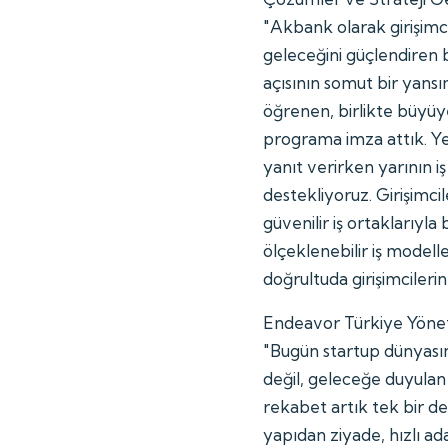
"Akbank olarak girişim
geleceğini güçlendiren 
açısının somut bir yansı
öğrenen, birlikte büyüye
programa imza attık. Ye
yanıt verirken yarının iş
destekliyoruz. Girişimci
güvenilir iş ortaklarıyla 
ölçeklenebilir iş model
doğrultuda girişimcileri
Endeavor Türkiye Yönet
"Bugün startup dünyası
değil, geleceğe duyulan
rekabet artık tek bir d
yapıdan ziyade, hızlı ad