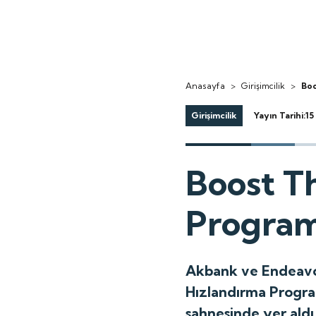
Anasayfa
>
Girişimcilik
>
Boo
Girişimcilik
Yayın Tarihi:1
Boost T
Program
Akbank ve Endeavor 
Hızlandırma Program
sahnesinde yer aldı