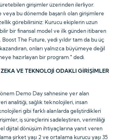
retebilen girişimler üzerinden ilerliyor.
e veya bu dönemde başarılı olan girişimlere
ellik görebilirsiniz: Kurucu ekiplerin uzun
ilir bir finansal model ve ilk günden itibaren
. Boost The Future, yedi yıldır tam da bu üç
ç kazandıran, onları yalnızca büyümeye değil
eye hazırlayan bir program." dedi.
ZEKA VE TEKNOLOJİ ODAKLI GİRİŞİMLER
 dönem Demo Day sahnesine yer alan
ri analitiği, sağlık teknolojileri, insan
lojileri gibi farklı alanlarda geliştirdikleri
şimler, iş süreçlerini sadeleştiren, verimliliği
el dijital dönüşüm ihtiyaçlarına yanıt veren
lama şirket yaşı 2 ve ortalama kurucu yaşı 35