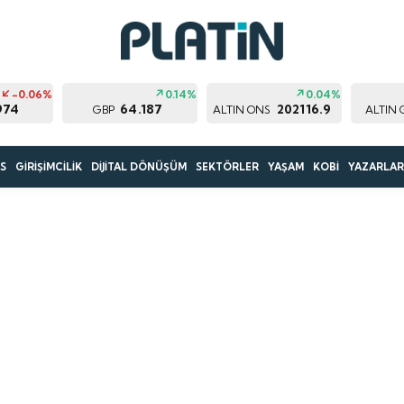
-0.06%
0.14%
0.04%
974
64.187
202116.9
GBP
ALTIN ONS
ALTIN 
S
GİRİŞİMCİLİK
DİJİTAL DÖNÜŞÜM
SEKTÖRLER
YAŞAM
KOBİ
YAZARLA