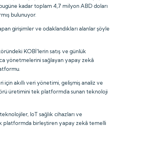
, bugüne kadar toplam 4,7 milyon ABD doları
rmış bulunuyor.
n girişimler ve odaklandıkları alanlar şöyle
töründeki KOBİ'lerin satış ve günlük
uca yönetmelerini sağlayan yapay zekâ
atformu.
ri için akıllı veri yönetimi, gelişmiş analiz ve
örü üretimini tek platformda sunan teknoloji
r teknolojiler, IoT sağlık cihazları ve
ek platformda birleştiren yapay zekâ temelli