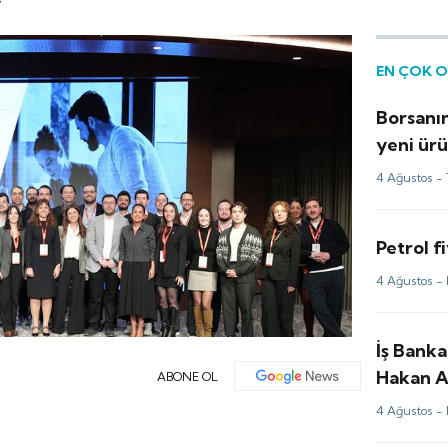
EN ÇOK 
Borsanın
yeni ürü
az ülke 
4 Ağustos -
Petrol f
4 Ağustos -
İş Bank
Hakan A
ABONE OL
değerle
4 Ağustos -