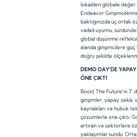
lokalden globale değer ü
Endeavor Girişimcilerin
baktığınızda üç ortak öz
vadeli uyumu, sürdürüleb
global düşünme refleksi
alanda girişimcilere gü
doğru şekilde ölçeklenm
DEMO DAY'DE YAPAY 
ÖNE ÇIKTI
Boost The Future'ın 7.
girişimler; yapay zekâ, ve
kaynakları ve hukuk tekno
çözümlerle öne çıktı. Giri
artıran ve sektörlere öz
yaklaşımlar sundu. Orta