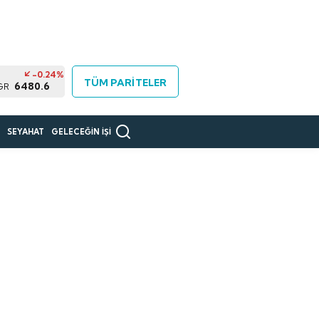
-0.24%
TÜM PARİTELER
6480.6
GR
R
SEYAHAT
GELECEĞİN İŞİ