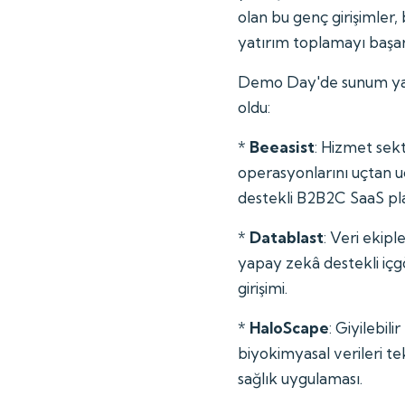
olan bu genç girişimler
yatırım toplamayı başa
Demo Day'de sunum yapa
oldu:
*
Beeasist
: Hizmet sek
operasyonlarını uçtan 
destekli B2B2C SaaS pl
*
Datablast
: Veri ekiple
yapay zekâ destekli içg
girişimi.
*
HaloScape
: Giyilebili
biyokimyasal verileri t
sağlık uygulaması.