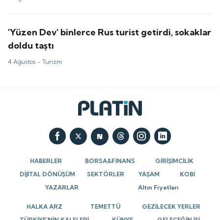
'Yüzen Dev' binlerce Rus turist getirdi, sokaklar
doldu taştı
4 Ağustos -
Turizm
HABERLER
BORSA&FİNANS
GİRİŞİMCİLİK
DİJİTAL DÖNÜŞÜM
SEKTÖRLER
YAŞAM
KOBİ
YAZARLAR
Altın Fiyatları
HALKA ARZ
TEMETTÜ
GEZİLECEK YERLER
TÜRKİYE’NİN KALELERİ
KÜNYE
GELECEĞİN İŞİ