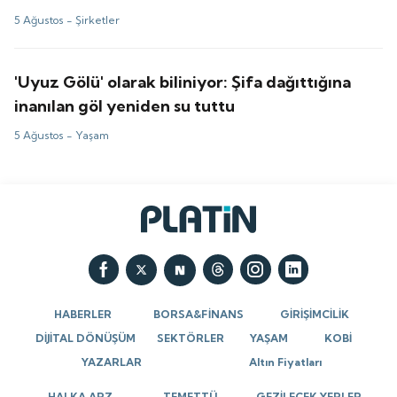
5 Ağustos -
Şirketler
'Uyuz Gölü' olarak biliniyor: Şifa dağıttığına
inanılan göl yeniden su tuttu
5 Ağustos -
Yaşam
HABERLER
BORSA&FİNANS
GİRİŞİMCİLİK
DİJİTAL DÖNÜŞÜM
SEKTÖRLER
YAŞAM
KOBİ
YAZARLAR
Altın Fiyatları
HALKA ARZ
TEMETTÜ
GEZİLECEK YERLER