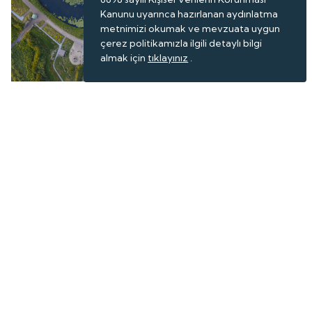
Kanunu uyarınca hazırlanan aydınlatma
metnimizi okumak ve mevzuata uygun
çerez politikamızla ilgili detaylı bilgi
almak için
tıklayınız
.
125 yıllık askeri mühendisliğin izlerini taşıyor
UNESCO'ya göre Dutch Water Defence Lines,
askeri mimari ile su mühendisliğinin birleştiği dünyanın
en özgün savunma sistemlerinden biri olarak kabul
ediliyor. Yaklaşık 125 yıllık süreçte sürekli geliştirilen
yapı, tuğla kalelerden betonarme tahkimatlara geçişi
de gözler önüne seriyor.