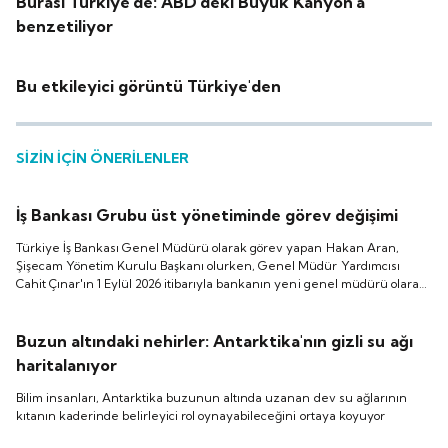
Burası Türkiye'de: ABD'deki Büyük Kanyon'a
benzetiliyor
Bu etkileyici görüntü Türkiye'den
SİZİN İÇİN ÖNERİLENLER
İş Bankası Grubu üst yönetiminde görev değişimi
Türkiye İş Bankası Genel Müdürü olarak görev yapan Hakan Aran,
Şişecam Yönetim Kurulu Başkanı olurken, Genel Müdür Yardımcısı
Cahit Çınar'ın 1 Eylül 2026 itibarıyla bankanın yeni genel müdürü olarak
atanmasına karar verildi.
Buzun altındaki nehirler: Antarktika'nın gizli su ağı
haritalanıyor
Bilim insanları, Antarktika buzunun altında uzanan dev su ağlarının
kıtanın kaderinde belirleyici rol oynayabileceğini ortaya koyuyor