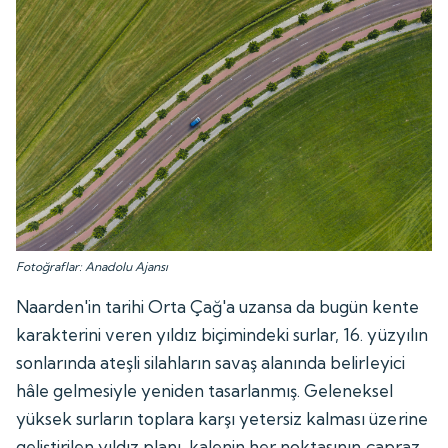
Fotoğraflar: Anadolu Ajansı
Naarden'in tarihi Orta Çağ'a uzansa da bugün kente
karakterini veren yıldız biçimindeki surlar, 16. yüzyılın
sonlarında ateşli silahların savaş alanında belirleyici
hâle gelmesiyle yeniden tasarlanmış. Geleneksel
yüksek surların toplara karşı yetersiz kalması üzerine
geliştirilen yıldız planı, kalenin her noktasının çapraz