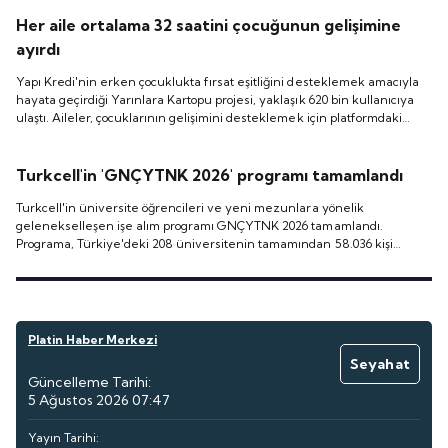
Her aile ortalama 32 saatini çocuğunun gelişimine
ayırdı
Yapı Kredi'nin erken çocuklukta fırsat eşitliğini desteklemek amacıyla
hayata geçirdiği Yarınlara Kartopu projesi, yaklaşık 620 bin kullanıcıya
ulaştı. Aileler, çocuklarının gelişimini desteklemek için platformdaki
eğitim içeriklerine toplam 13 bin 824 gün yani yaklaşık 38 yıllık öğrenme
süresi ayırırken, kullanıcı başına ortalama etkileşim süresi 32 saate
ulaştı.
Turkcell'in 'GNÇYTNK 2026' programı tamamlandı
Turkcell'in üniversite öğrencileri ve yeni mezunlara yönelik
gelenekselleşen işe alım programı GNÇYTNK 2026 tamamlandı.
Programa, Türkiye'deki 208 üniversitenin tamamından 58.036 kişi
başvurdu.
Platin Haber Merkezi
Seyahat
Güncelleme Tarihi:
5 Ağustos 2026 07:47
Yayın Tarihi: