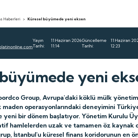
s Haberleri
>
Küresel büyümede yeni eksen
Yayın
11 Haziran 2026
Güncelleme
11 Haziran 20
Tarihi:
11:14
Tarihi:
12:23
platinonline.com
 büyümede yeni eks
oordco Group, Avrupa'daki köklü mülk yönetimi
jik maden operasyonlarındaki deneyimini Türkiy
de yeni bir dönem başlatıyor. Yönetim Kurulu Üy
ülatif hamlelerden uzak ve tamamen öz kaynak 
rup, İstanbul'u küresel finans koridorunun en ö