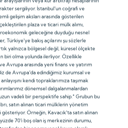
r arayışlarının veya kur arbitrajı hesaplarının
kter sergiliyor. İstanbul'un coğrafi ve
li gelişim aksları arasında gösterilen
kleştirilen plaza ve ticari mülk alımı,
kroekonomik geleceğine duyduğu nesnel
r, Türkiye'ye bakış açılarını şu sözlerle
rtık yalnızca bölgesel değil, küresel ölçekte
iri olma yolunda ilerliyor. Özellikle
 ve Avrupa arasında yeni finans ve yatırım
 Biz de Avrupa'da edindiğimiz kurumsal ve
anlayışını kendi topraklarımıza taşımak
atırımlarımız dönemsel dalgalanmalardan
zun vadeli bir perspektife sahip." Grubun bu
brı, satın alınan ticari mülklerin yönetim
ni gösteriyor. Örneğin, Kavacık'ta satın alınan
yüzde 70'i boş olan iş merkezinin durumu,