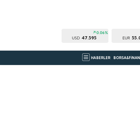
0.06%
47.595
55.
USD
EUR
HABERLER
BORSA&FİNAN