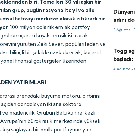
eklerinden biri. Temelleri 30 yılı aşkın bir
ılan grup, bugün rasyonaliteyi ve aile
Dünyanın
umsal hafızayı merkeze alarak istikrarlı bir
adını de
iyor
. 100 milyon dolarlık emlak portföy
3 Ağustos -
grubun üçüncü kuşak temsilcisi olarak
görevini yürüten Zeki Sever, popülariteden ve
Togg ağ
an bilinçli bir şekilde uzak durarak, küresel
başladı:
syonel finansal göstergeler üzerinden
paketi
4 Ağustos -
DEN YATIRIMLARI
ararası arenadaki büyüme motoru, birbirini
 açıdan dengeleyen iki ana sektöre
 ve madencilik. Grubun Belçika merkezli
e, Avrupa'nın bürokratik merkezinde yüksek
it akışı sağlayan bir mülk portföyüne yön