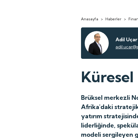
Anasayfa
>
Haberler
>
Finan
Adil Uçar
adil.ucar@
Küresel
Brüksel merkezli N
Afrika'daki strate
yatırım stratejisin
liderliğinde, spek
modeli sergileyen g