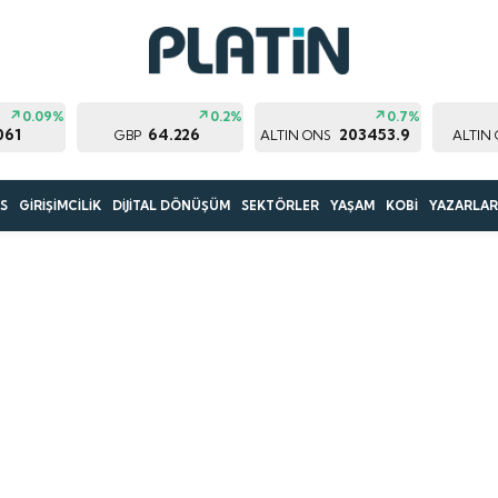
0.09%
0.2%
0.7%
061
64.226
203453.9
GBP
ALTIN ONS
ALTIN
S
GİRİŞİMCİLİK
DİJİTAL DÖNÜŞÜM
SEKTÖRLER
YAŞAM
KOBİ
YAZARLA