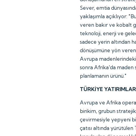
Sever, emtia dünyasınd
yaklaşımla açıklıyor: 
veren bakır ve kobalt gi
teknoloji, enerji ve gel
sadece yerin altından 
dönüşümüne yön veren s
Avrupa madenlerindeki işç
sonra Afrika'da maden sa
planlamanın ürünü."
TÜRKİYE YATIRIMLAR
Avrupa ve Afrika operas
birikim, grubun stratejik
çevirmesiyle yepyeni bi
çatısı altında yürütülen 