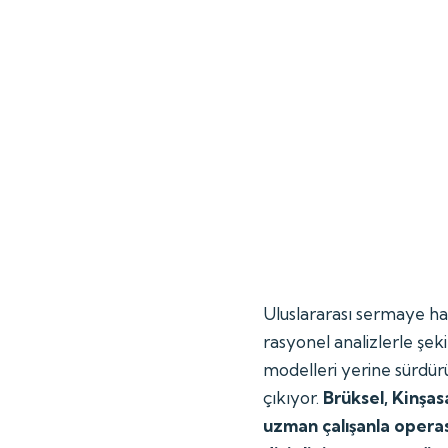
Uluslararası sermaye har
rasyonel analizlerle şek
modelleri yerine sürdürül
çıkıyor.
Brüksel, Kinşas
uzman çalışanla oper