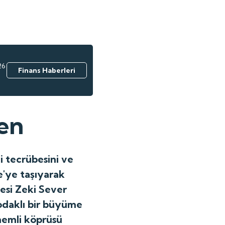
26
Finans Haberleri
en
 tecrübesini ve
e'ye taşıyarak
esi Zeki Sever
odaklı bir büyüme
nemli köprüsü