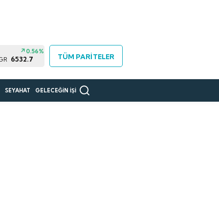
0.56%
TÜM PARİTELER
6532.7
 GR
R
SEYAHAT
GELECEĞİN İŞİ