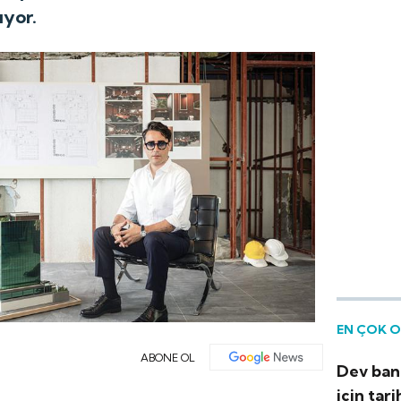
ıyor.
EN ÇOK 
ABONE OL
Dev bank
için tari