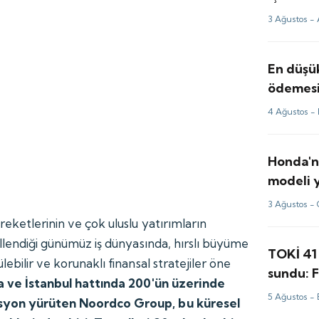
3 Ağustos -
En düşük
ödemesin
4 Ağustos -
Honda'n
modeli 
3 Ağustos -
eketlerinin ve çok uluslu yatırımların
illendiği günümüz iş dünyasında, hırslı büyüme
TOKİ 41 
ebilir ve korunaklı finansal stratejiler öne
sundu: F
a ve İstanbul hattında 200'ün üzerinde
TL'den b
5 Ağustos -
asyon yürüten Noordco Group, bu küresel