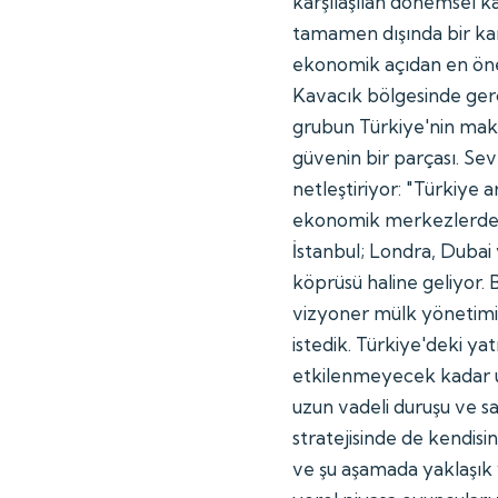
karşılaşılan dönemsel kâ
tamamen dışında bir kara
ekonomik açıdan en önem
Kavacık bölgesinde gerçe
grubun Türkiye'nin ma
güvenin bir parçası. Seve
netleştiriyor: "Türkiye a
ekonomik merkezlerden b
İstanbul; Londra, Dubai
köprüsü haline geliyor.
vizyoner mülk yönetimi 
istedik. Türkiye'deki y
etkilenmeyecek kadar u
uzun vadeli duruşu ve sa
stratejisinde de kendisi
ve şu aşamada yaklaşık 