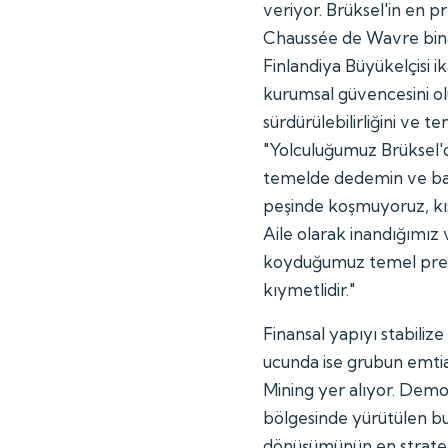
veriyor. Brüksel'in en p
Chaussée de Wavre bin
Finlandiya Büyükelçisi i
kurumsal güvencesini olu
sürdürülebilirliğini ve te
"Yolculuğumuz Brüksel'd
temelde dedemin ve bab
peşinde koşmuyoruz, kı
Aile olarak inandığımı
koyduğumuz temel prens
kıymetlidir."
Finansal yapıyı stabili
ucunda ise grubun emtia
Mining yer alıyor. Dem
bölgesinde yürütülen bu
dönüşümünün en stratejik