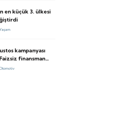
 en küçük 3. ülkesi
ğiştirdi
Yaşam
ustos kampanyası
 Faizsiz finansman
Otomotiv