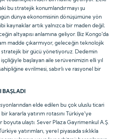
aki bu stratejik konumlandırmayı şu
"Bugün dünya ekonomisinin dönüşümüne yön
bi kaynaklar artık yalnızca bir maden değil;
eceğin altyapısı anlamına geliyor. Biz Kongo'da
ham madde çıkarmıyor, geleceğin teknolojik
tratejik bir gücü yönetiyoruz. Dedemin
iliğiyle başlayan aile serüvenimizin elli yıl
hipliğine evrilmesi, sabırlı ve rasyonel bir
I BAŞLADI
yonlarından elde edilen bu çok uluslu ticari
 bir kararla yatırım rotasını Türkiye'ye
r boyuta ulaştı. Sever Plaza Gayrimenkul A.Ş.
Türkiye yatırımları, yerel piyasada sıklıkla