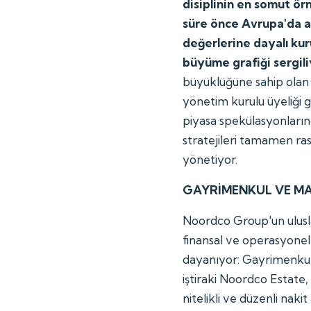
disiplinin en somut örn
süre önce Avrupa'da at
değerlerine dayalı kur
büyüme grafiği sergil
büyüklüğüne sahip olan 
yönetim kurulu üyeliği 
piyasa spekülasyonlarınd
stratejileri tamamen ra
yönetiyor.
GAYRİMENKUL VE MA
Noordco Group'un ulusl
finansal ve operasyonel
dayanıyor: Gayrimenkul
iştiraki Noordco Estat
nitelikli ve düzenli nak