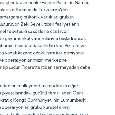
restijli noktalarındaki Galerie Porte de Namur,
aları ve Avenue de Tervueren'deki
kametgahı gibi ikonik varlıklar, grubun
şturuyor. Zeki Sever, ticari faaliyetlerin
mel felsefesini şu sözlerle özetliyor:
e gayrimenkul yatırımlarıyla başladı ancak
amın büyük fedakarlıkları var. Biz rantiye
sa vadeli kazanç odaklı hareket etmiyoruz.
z ve operasyonlarımızın merkezine
ip şudur: Ticarette itibar, sermayeden daha
ze eden bu mülk yönetimi modelinin diğer
 piyasalarındaki gücünü temsil eden Osiris
okratik Kongo Cumhuriyeti'nin Lumumbashi
 operasyonlar, grubu küresel enerji
 tedarikçilerinden biri haline getiriyor. Zeki