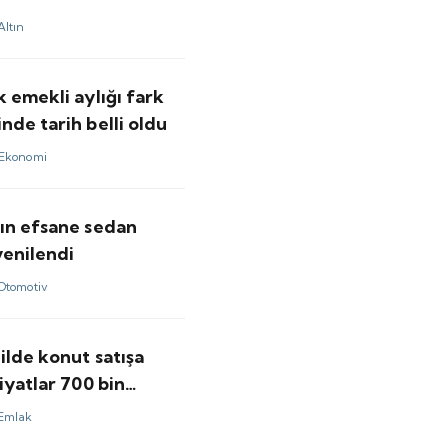
Altın
 emekli aylığı fark
de tarih belli oldu
Ekonomi
ın efsane sedan
yenilendi
Otomotiv
ilde konut satışa
iyatlar 700 bin
aşlıyor
Emlak