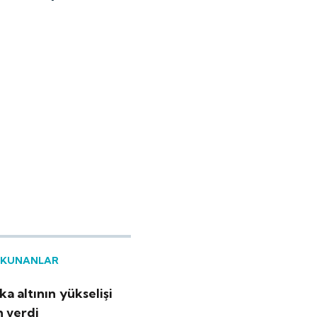
OKUNANLAR
a altının yükselişi
h verdi