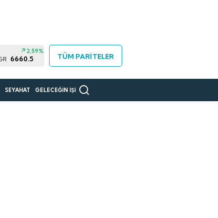
2.59%
TÜM PARİTELER
6660.5
 GR
R
SEYAHAT
GELECEĞİN İŞİ