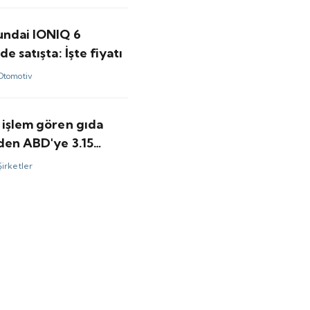
undai IONIQ 6
de satışta: İşte fiyatı
Otomotiv
 işlem gören gıda
nden ABD'ye 3.15
olarlık satış
Şirketler