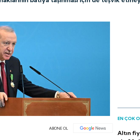
EN ÇOK 
ABONE OL
Altın fi