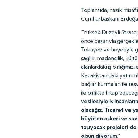
Toplantıda, nazik misaf
Cumhurbaşkanı Erdoğan
"Yüksek Düzeyli Stratejik
önce başarıyla gerçekle
Tokayev ve heyetiyle gö
sağlık, madencilik, kült
alanlardaki iş birliğimizi
Kazakistan'daki yatırıml
bağlar kurmaları ile t
ile birlikte hitap edece
vesilesiyle iş insanları
olacağız. Ticaret ve ya
büyüten askeri ve savu
taşıyacak projeleri de
olsun diyorum
."