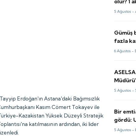
olur? 1
yorum v
5 Ağustos -
Gümüş b
fazla ka
fiyatlar
6 Ağustos -
için tah
ASELSA
Müdürü'
değerle
5 Ağustos -
ayyip Erdoğan'ın Astana'daki Bağımsızlık
 Cumhurbaşkanı Kasım Cömert Tokayev ile
Bir emti
Türkiye-Kazakistan Yüksek Düzeyli Stratejik
gördü: 
Toplantısı'na katılmasının ardından, iki lider
perde ar
5 Ağustos -
üzenledi.