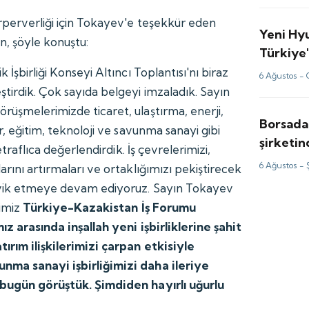
irperverliği için Tokayev'e teşekkür eden
Yeni Hy
, şöyle konuştu:
Türkiye'
 İşbirliği Konseyi Altıncı Toplantısı'nı biraz
6 Ağustos -
ştirdik. Çok sayıda belgeyi imzaladık. Sayın
rüşmelerimizde ticaret, ulaştırma, enerji,
Borsada
ür, eğitim, teknoloji ve savunma sanayi gibi
şirketi
 etraflıca değerlendirdik. İş çevrelerimizi,
milyon d
6 Ağustos -
arını artırmaları ve ortaklığımızı pekiştirecek
eşvik etmeye devam ediyoruz. Sayın Tokayev
ğimiz
Türkiye-Kazakistan İş Forumu
mız arasında inşallah yeni işbirliklerine şahit
tırım ilişkilerimizi çarpan etkisiyle
nma sanayi işbirliğimizi daha ileriye
 bugün görüştük. Şimdiden hayırlı uğurlu