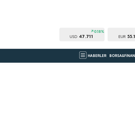
0.18%
47.711
55.
USD
EUR
HABERLER
BORSA&FİNAN