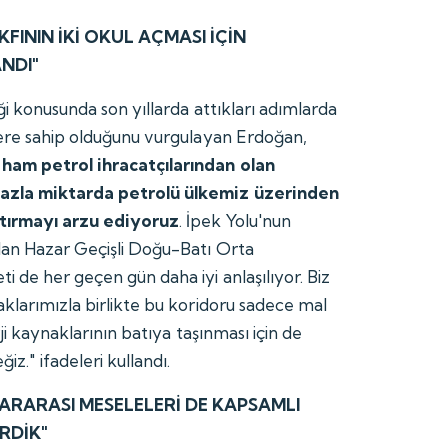
FININ İKİ OKUL AÇMASI İÇİN
NDI"
iği konusunda son yıllarda attıkları adımlarda
yere sahip olduğunu vurgulayan Erdoğan,
ham petrol ihracatçılarından olan
azla miktarda petrolü ülkemiz üzerinden
ştırmayı arzu ediyoruz
. İpek Yolu'nun
lan Hazar Geçişli Doğu-Batı Orta
 de her geçen gün daha iyi anlaşılıyor. Biz
aklarımızla birlikte bu koridoru sadece mal
rji kaynaklarının batıya taşınması için de
iz." ifadeleri kullandı.
ARARASI MESELELERİ DE KAPSAMLI
RDİK"