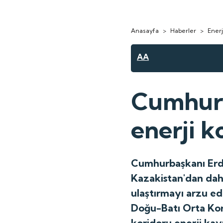
Anasayfa
>
Haberler
>
Enerj
AA
Cumhurb
enerji k
Cumhurbaşkanı Erdo
Kazakistan'dan dah
ulaştırmayı arzu ed
Doğu-Batı Orta Kor
koridoru enerji kay