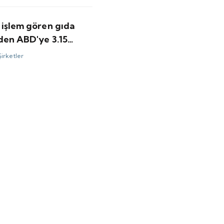
 işlem gören gıda
nden ABD'ye 3.15
olarlık satış
Şirketler