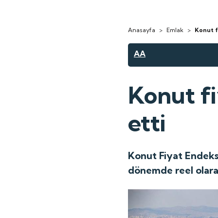
Anasayfa
>
Emlak
>
Konut f
AA
Konut f
etti
Konut Fiyat Endeksi
dönemde reel olarak