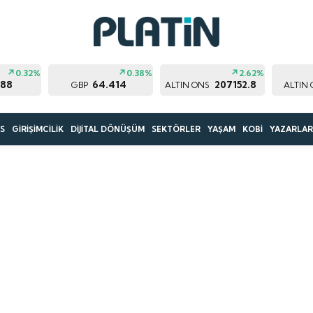
0.32%
0.38%
2.62%
188
64.414
207152.8
GBP
ALTIN ONS
ALTIN
S
GİRİŞİMCİLİK
DİJİTAL DÖNÜŞÜM
SEKTÖRLER
YAŞAM
KOBİ
YAZARLA