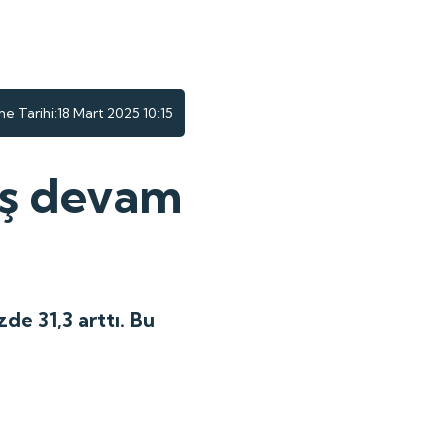
e Tarihi:
18 Mart 2025 10:15
üş devam
de 31,3 arttı. Bu