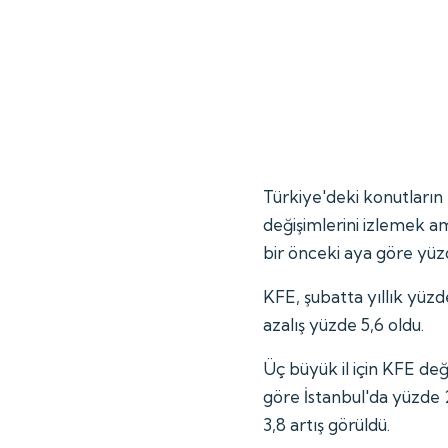
Türkiye'deki konutların k
değişimlerini izlemek 
bir önceki aya göre yüzd
KFE, şubatta yıllık yüz
azalış yüzde 5,6 oldu.
Üç büyük il için KFE değ
göre İstanbul'da yüzde 
3,8 artış görüldü.