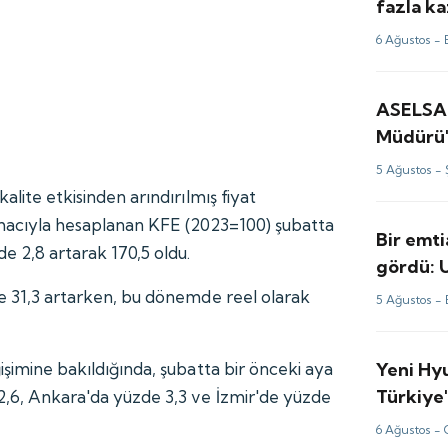
fazla ka
fiyatlar
6 Ağustos -
için tah
ASELSA
Müdürü'
değerle
5 Ağustos -
alite etkisinden arındırılmış fiyat
amacıyla hesaplanan KFE (2023=100) şubatta
Bir emti
e 2,8 artarak 170,5 oldu.
gördü: 
perde ar
de 31,3 artarken, bu dönemde reel olarak
5 Ağustos -
Yeni Hy
işimine bakıldığında, şubatta bir önceki aya
Türkiye'
2,6, Ankara'da yüzde 3,3 ve İzmir'de yüzde
6 Ağustos -