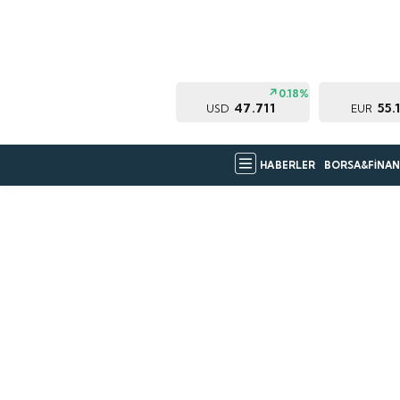
0.18%
47.711
55.
USD
EUR
HABERLER
BORSA&FİNAN