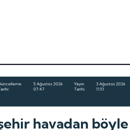
Güncelleme
5 Ağustos 2026
Yayın
3 Ağustos 2026
arihi:
07:47
Tarihi:
11:51
 şehir havadan böyle