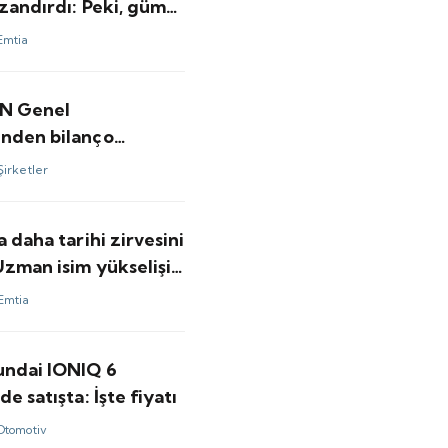
zandırdı: Peki, gümüş
ı için bundan sonrası
Emtia
minler ne?
N Genel
nden bilanço
ndirmesi
Şirketler
a daha tarihi zirvesini
Uzman isim yükselişin
kasını anlattı
Emtia
undai IONIQ 6
de satışta: İşte fiyatı
Otomotiv