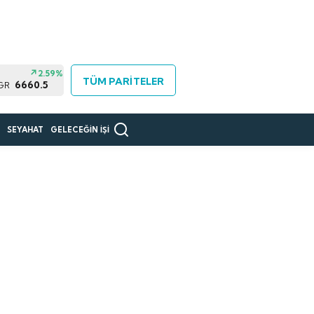
2.59%
TÜM PARİTELER
6660.5
 GR
R
SEYAHAT
GELECEĞİN İŞİ