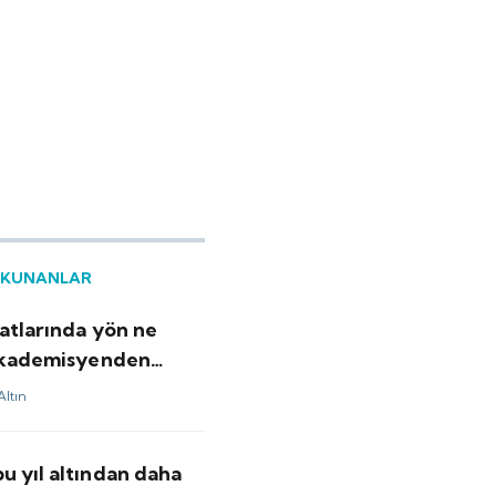
OKUNANLAR
yatlarında yön ne
 akademisyenden
ar
Altın
u yıl altından daha