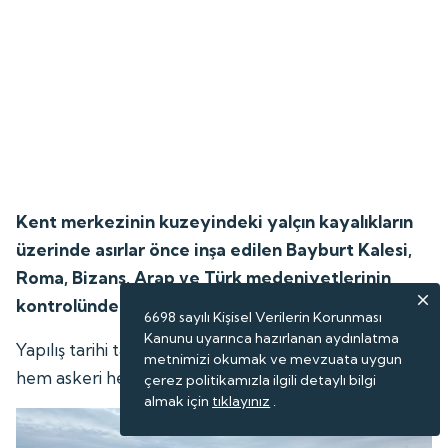
Kent merkezinin kuzeyindeki yalçın kayalıkların
üzerinde asırlar önce inşa edilen Bayburt Kalesi,
Roma, Bizans, Arap ve Türk medeniyetlerinin
kontrolünde bulundu.
6698 sayılı Kişisel Verilerin Korunması
Kanunu uyarınca hazırlanan aydınlatma
Yapılış tarihi tam olarak bilinmeyen kale, geçmişte
metnimizi okumak ve mevzuata uygun
hem askeri hem de sivil yerleşim amaçlı kullanıldı.
çerez politikamızla ilgili detaylı bilgi
almak için
tıklayınız
.