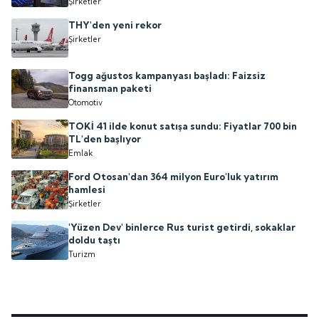
Şirketler
THY'den yeni rekor
Şirketler
Togg ağustos kampanyası başladı: Faizsiz
finansman paketi
Otomotiv
TOKİ 41 ilde konut satışa sundu: Fiyatlar 700 bin
TL'den başlıyor
Emlak
Ford Otosan'dan 364 milyon Euro'luk yatırım
hamlesi
Şirketler
'Yüzen Dev' binlerce Rus turist getirdi, sokaklar
doldu taştı
Turizm