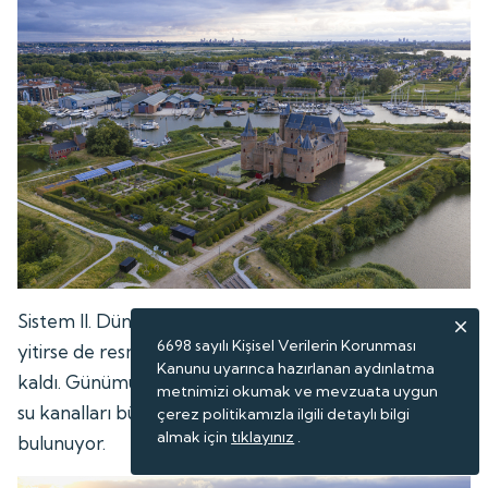
Sistem II. Dünya Savaşı'nın ardından askeri önemini
6698 sayılı Kişisel Verilerin Korunması
yitirse de resmî olarak 1963 yılına kadar hizmette
Kanunu uyarınca hazırlanan aydınlatma
kaldı. Günümüzde ise kaleler, hendekler, bentler ve
metnimizi okumak ve mevzuata uygun
su kanalları büyük ölçüde korunmuş durumda
çerez politikamızla ilgili detaylı bilgi
almak için
tıklayınız
.
bulunuyor.