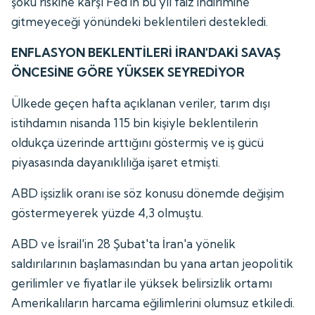
şoku riskine karşı Fed'in bu yıl faiz indirimine
gitmeyeceği yönündeki beklentileri destekledi.
ENFLASYON BEKLENTİLERİ İRAN'DAKİ SAVAŞ
ÖNCESİNE GÖRE YÜKSEK SEYREDİYOR
Ülkede geçen hafta açıklanan veriler, tarım dışı
istihdamın nisanda 115 bin kişiyle beklentilerin
oldukça üzerinde arttığını göstermiş ve iş gücü
piyasasında dayanıklılığa işaret etmişti.
ABD işsizlik oranı ise söz konusu dönemde değişim
göstermeyerek yüzde 4,3 olmuştu.
ABD ve İsrail'in 28 Şubat'ta İran'a yönelik
saldırılarının başlamasından bu yana artan jeopolitik
gerilimler ve fiyatlar ile yüksek belirsizlik ortamı
Amerikalıların harcama eğilimlerini olumsuz etkiledi.