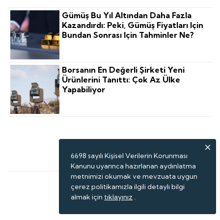
Gümüş Bu Yıl Altından Daha Fazla
Kazandırdı: Peki, Gümüş Fiyatları Için
Bundan Sonrası Için Tahminler Ne?
Borsanın En Değerli Şirketi Yeni
Ürünlerini Tanıttı: Çok Az Ülke
Yapabiliyor
İhtiyaca Yanıt Veren Modeller
Geliştirilmeli
6698 sayılı Kişisel Verilerin Korunması
Kanunu uyarınca hazırlanan aydınlatma
metnimizi okumak ve mevzuata uygun
çerez politikamızla ilgili detaylı bilgi
almak için
tıklayınız
.