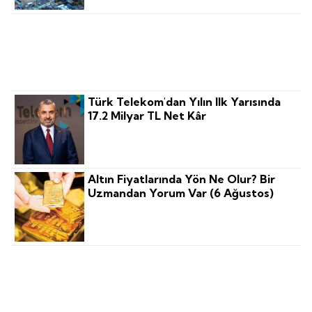
Turizmde 2030 Gelecek Haritasını
‘nicelikten Niteliğe' Geçiş
Şekillendiriyor
Türk Telekom'dan Yılın Ilk Yarısında
17.2 Milyar TL Net Kâr
Altın Fiyatlarında Yön Ne Olur? Bir
Uzmandan Yorum Var (6 Ağustos)
BAE'nin Ilk Yüksek Hızlı Demiryolu
Projesini Türk Firması Yapacak