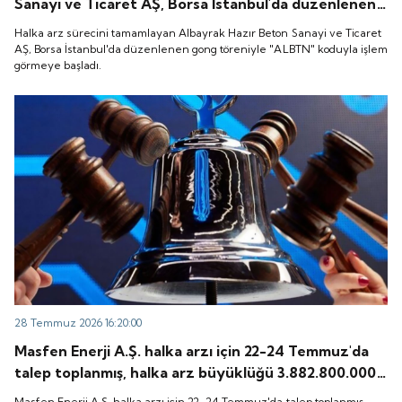
Sanayi ve Ticaret AŞ, Borsa İstanbul'da düzenlenen
gong töreniyle "ALBTN" koduyla işlem görmeye
Halka arz sürecini tamamlayan Albayrak Hazır Beton Sanayi ve Ticaret
başladı.
AŞ, Borsa İstanbul'da düzenlenen gong töreniyle "ALBTN" koduyla işlem
görmeye başladı.
28 Temmuz 2026 16:20:00
Masfen Enerji A.Ş. halka arzı için 22-24 Temmuz'da
talep toplanmış, halka arz büyüklüğü 3.882.800.000
TL olarak gerçekleşmişti. Peki, şirket payları ne
Masfen Enerji A.Ş. halka arzı için 22-24 Temmuz'da talep toplanmış,