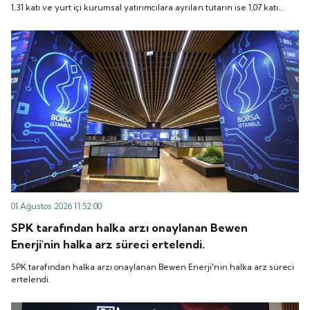
1,31 katı ve yurt içi kurumsal yatırımcılara ayrılan tutarın ise 1,07 katı
talep geldi. Quick Sigorta, 6 Ağustos 2026 tarihinde
talep geldi. Quick Sigorta, 6 Ağustos 2026 tarihinde “QUICK” işlem
“QUICK” işlem koduyla Borsa İstanbul'da işlem
koduyla Borsa İstanbul'da işlem görmeye başlayacak.
görmeye başlayacak.
01 Ağustos 2026 11:52:00
SPK tarafından halka arzı onaylanan Bewen
Enerji'nin halka arz süreci ertelendi.
SPK tarafından halka arzı onaylanan Bewen Enerji'nin halka arz süreci
ertelendi.