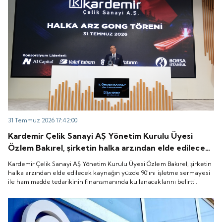
31 Temmuz 2026 17:42:00
Kardemir Çelik Sanayi AŞ Yönetim Kurulu Üyesi
Özlem Bakırel, şirketin halka arzından elde edilecek
kaynağın yüzde 90'ını işletme sermayesi ile ham
Kardemir Çelik Sanayi AŞ Yönetim Kurulu Üyesi Özlem Bakırel, şirketin
madde tedarikinin finansmanında kullanacaklarını
halka arzından elde edilecek kaynağın yüzde 90'ını işletme sermayesi
ile ham madde tedarikinin finansmanında kullanacaklarını belirtti.
belirtti.