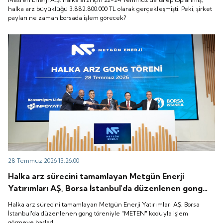
zaman borsada işlem görecek?
halka arz büyüklüğü 3.882.800.000 TL olarak gerçekleşmişti. Peki, şirket
payları ne zaman borsada işlem görecek?
28 Temmuz 2026 13:26:00
Halka arz sürecini tamamlayan Metgün Enerji
Yatırımları AŞ, Borsa İstanbul'da düzenlenen gong
töreniyle "METEN" koduyla işlem görmeye başladı.
Halka arz sürecini tamamlayan Metgün Enerji Yatırımları AŞ, Borsa
İstanbul'da düzenlenen gong töreniyle "METEN" koduyla işlem
görmeye başladı.