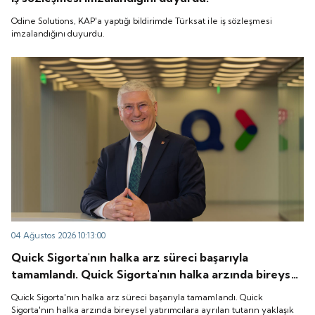
Odine Solutions, KAP'a yaptığı bildirimde Türksat ile iş sözleşmesi
imzalandığını duyurdu.
04 Ağustos 2026 10:13:00
Quick Sigorta'nın halka arz süreci başarıyla
tamamlandı. Quick Sigorta'nın halka arzında bireysel
yatırımcılara ayrılan tutarın yaklaşık 1,31 katı ve yurt
Quick Sigorta'nın halka arz süreci başarıyla tamamlandı. Quick
içi kurumsal yatırımcılara ayrılan tutarın ise 1,07 katı
Sigorta'nın halka arzında bireysel yatırımcılara ayrılan tutarın yaklaşık