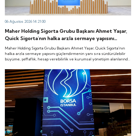
06 Ağustos 2026 14:21:00
Maher Holding Sigorta Grubu Başkanı Ahmet Yaşar,
Quick Sigorta'nın halka arzla sermaye yapısını
güçlendirmenin yanı sıra sürdürülebilir büyüme,
Maher Holding Sigorta Grubu Başkanı Ahmet Yaşar, Quick Sigorta'nın
şeffaflık, hesap verebilirlik ve kurumsal yönetişim
halka arzla sermaye yapısını güçlendirmenin yanı sıra sürdürülebilir
büyüme, şeffaflık, hesap verebilirlik ve kurumsal yönetişim alanlarında
alanlarında yeni bir döneme girdiğini belirtti.
yeni bir döneme girdiğini belirtti.