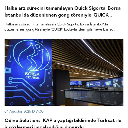
Halka arz sürecini tamamlayan Quick Sigorta, Borsa
İstanbul'da düzenlenen gong töreniyle 'QUICK'
koduyla işlem görmeye başladı.
Halka arz sürecini tamamlayan Quick Sigorta, Borsa İstanbul'da
düzenlenen gong töreniyle 'QUICK' koduyla işlem görmeye başladı.
04 Ağustos 2026 10:29:00
Odine Solutions, KAP'a yaptığı bildirimde Türksat ile
iş sözleşmesi imzalandığını duyurdu.