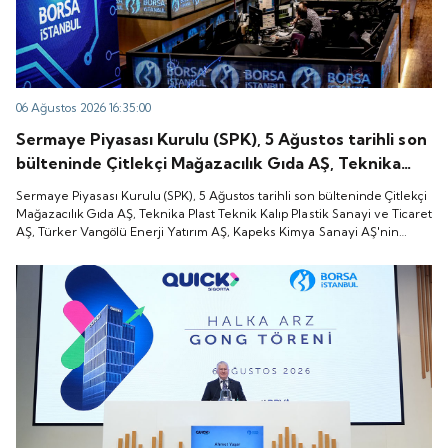
06 Ağustos 2026 16:35:00
Sermaye Piyasası Kurulu (SPK), 5 Ağustos tarihli son
bülteninde Çitlekçi Mağazacılık Gıda AŞ, Teknika
Plast Teknik Kalıp Plastik Sanayi ve Ticaret AŞ,
Sermaye Piyasası Kurulu (SPK), 5 Ağustos tarihli son bülteninde Çitlekçi
Türker Vangölü Enerji Yatırım AŞ, Kapeks Kimya
Mağazacılık Gıda AŞ, Teknika Plast Teknik Kalıp Plastik Sanayi ve Ticaret
AŞ, Türker Vangölü Enerji Yatırım AŞ, Kapeks Kimya Sanayi AŞ'nin
Sanayi AŞ'nin halka arzlarına onay verdiği duyurdu.
halka arzlarına onay verdiği duyurdu.