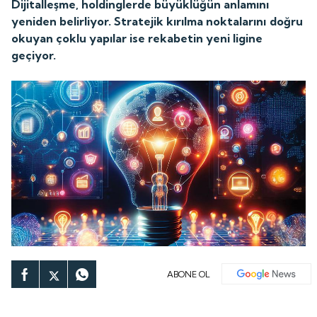
Dijitalleşme, holdinglerde büyüklüğün anlamını
yeniden belirliyor. Stratejik kırılma noktalarını doğru
okuyan çoklu yapılar ise rekabetin yeni ligine
geçiyor.
ABONE OL