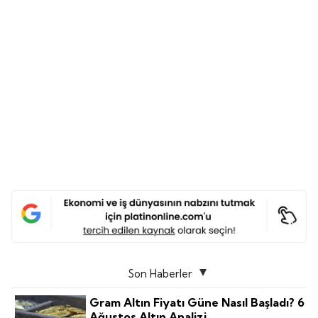
Son Haberler
Gram Altın Fiyatı Güne Nasıl Başladı? 6
Ağustos Altın Analizi