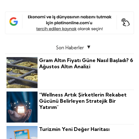
Son Haberler
Gram Altın Fiyatı Güne Nasıl Başladı? 6
Ağustos Altın Analizi
“Wellness Artık Şirketlerin Rekabet
Gücünü Belirleyen Stratejik Bir
Yatırım"
Turizmin Yeni Değer Haritası