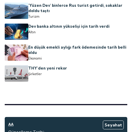
'Yüzen Dev' binlerce Rus turist getirdi, sokaklar
doldu taştı
Turizm
Dev banka altının yükselişi için tarih verdi
Altın
En düşük emekli aylığı fark ödemesinde tarih belli
oldu
Ekonomi
THY'den yeni rekor
Şirketler
AA
Seyahat