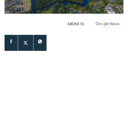
ABONE OL