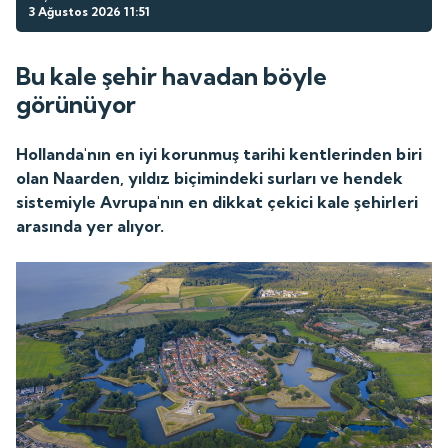
3 Ağustos 2026 11:51
Bu kale şehir havadan böyle
görünüyor
Hollanda'nın en iyi korunmuş tarihi kentlerinden biri
olan Naarden, yıldız biçimindeki surları ve hendek
sistemiyle Avrupa'nın en dikkat çekici kale şehirleri
arasında yer alıyor.