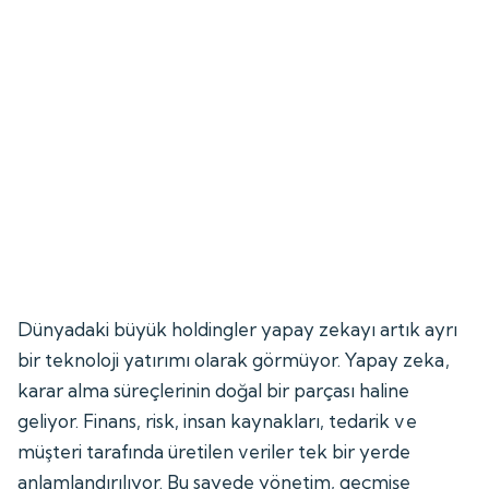
Dünyadaki büyük holdingler yapay zekayı artık ayrı
bir teknoloji yatırımı olarak görmüyor. Yapay zeka,
karar alma süreçlerinin doğal bir parçası haline
geliyor. Finans, risk, insan kaynakları, tedarik ve
müşteri tarafında üretilen veriler tek bir yerde
anlamlandırılıyor. Bu sayede yönetim, geçmişe