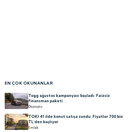
EN ÇOK OKUNANLAR
Togg ağustos kampanyası başladı: Faizsiz
finansman paketi
Otomotiv
TOKİ 41 ilde konut satışa sundu: Fiyatlar 700 bin
TL'den başlıyor
Emlak