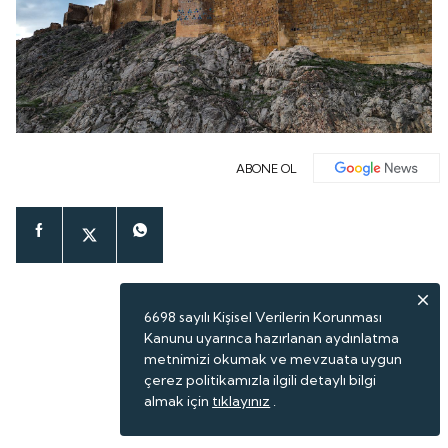
ABONE OL
6698 sayılı Kişisel Verilerin Korunması
Kanunu uyarınca hazırlanan aydınlatma
metnimizi okumak ve mevzuata uygun
çerez politikamızla ilgili detaylı bilgi
almak için
tıklayınız
.