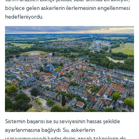
böylece gelen askerlerin ilerlemesinin engellenmesi
hedefleniyordu.
Sistemin başarısı ise su seviyesinin hassas şekilde
ayarlanmasına bağlıydı. Su, askerlerin
yürüyemeyeceği kadar derin; ancak teknelerin de