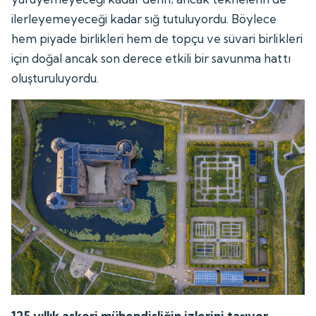
ilerleyemeyeceği kadar sığ tutuluyordu. Böylece
hem piyade birlikleri hem de topçu ve süvari birlikleri
için doğal ancak son derece etkili bir savunma hattı
oluşturuluyordu.
125 yıllık askeri mühendisliğin izlerini taşıyor