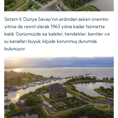
Sistem II. Dünya Savaşı'nın ardından askeri önemini
yitirse de resmî olarak 1963 yılına kadar hizmette
kaldı. Günümüzde ise kaleler, hendekler, bentler ve
su kanalları büyük ölçüde korunmuş durumda
bulunuyor.