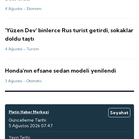
4 Ağustos -
Ekonomi
'Yüzen Dev' binlerce Rus turist getirdi, sokaklar
doldu taştı
4 Ağustos -
Turizm
Honda'nın efsane sedan modeli yenilendi
3 Ağustos -
Otomotiv
Platin Haber Merkezi
Seyahat
Güncelleme Tarihi:
5 Ağustos 2026 07:47
Yayın Tarihi: