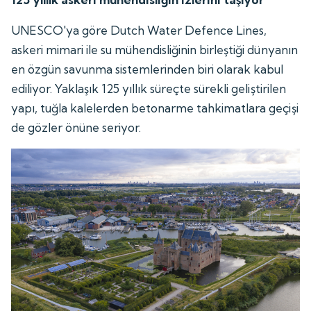
UNESCO'ya göre Dutch Water Defence Lines,
askeri mimari ile su mühendisliğinin birleştiği dünyanın
en özgün savunma sistemlerinden biri olarak kabul
ediliyor. Yaklaşık 125 yıllık süreçte sürekli geliştirilen
yapı, tuğla kalelerden betonarme tahkimatlara geçişi
de gözler önüne seriyor.