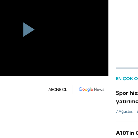
Play
Video
EN ÇOK 
ABONE OL
Spor his
yatırımc
kulüp o
7 Ağustos -
A101'in