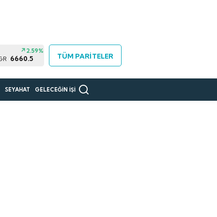
2.59%
TÜM PARİTELER
6660.5
 GR
R
SEYAHAT
GELECEĞİN İŞİ