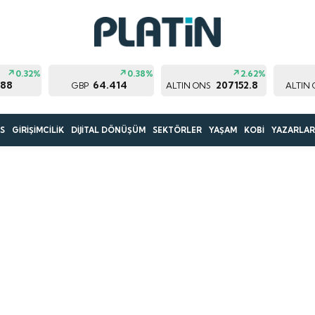
0.32%
0.38%
2.62%
188
64.414
207152.8
GBP
ALTIN ONS
ALTIN
S
GİRİŞİMCİLİK
DİJİTAL DÖNÜŞÜM
SEKTÖRLER
YAŞAM
KOBİ
YAZARLA