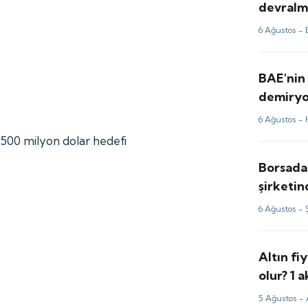
devralma
6 Ağustos -
BAE'nin 
demiryol
firması
6 Ağustos -
500 milyon dolar hedefi
Borsada
şirketi
milyon d
6 Ağustos -
Altın fi
olur? 1
yorum v
5 Ağustos -