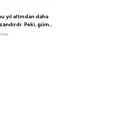
u yıl altından daha
zandırdı: Peki, gümüş
ı için bundan sonrası
Emtia
minler ne?