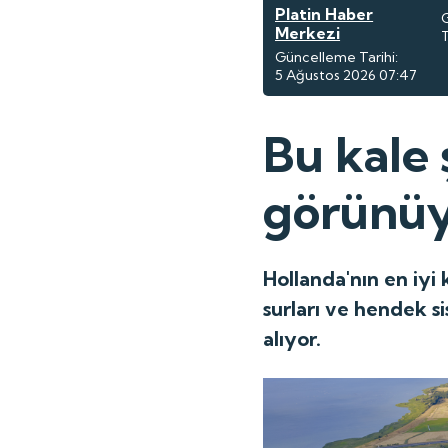
Platin Haber
Merkezi
T
Güncelleme Tarihi:
5 Ağustos 2026 07:47
Bu kale
görünü
Hollanda'nın en iyi
surları ve hendek si
alıyor.