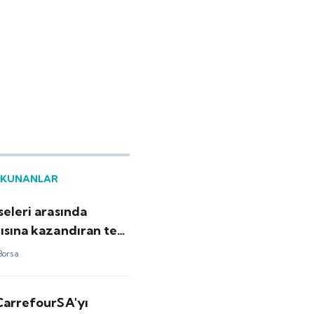
OKUNANLAR
seleri arasında
ısına kazandıran tek
ldu
Borsa
 CarrefourSA'yı