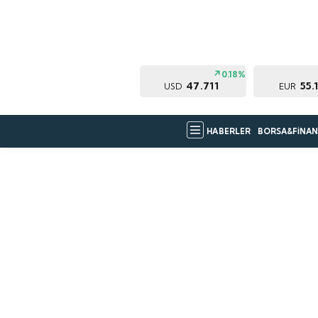
0.18%
47.711
55.
USD
EUR
HABERLER
BORSA&FİNAN