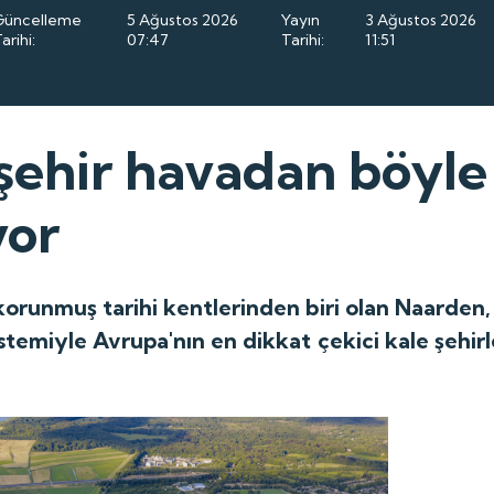
Güncelleme
5 Ağustos 2026
Yayın
3 Ağustos 2026
arihi:
07:47
Tarihi:
11:51
 şehir havadan böyle
yor
 korunmuş tarihi kentlerinden biri olan Naarden,
stemiyle Avrupa'nın en dikkat çekici kale şehirl