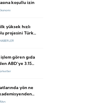
sına koşullu izin
Ekonomi
ilk yüksek hızlı
u projesini Türk
 yapacak
HABERLER
 işlem gören gıda
nden ABD'ye 3.15
olarlık satış
Şirketler
yatlarında yön ne
 akademisyenden
ar
Altın