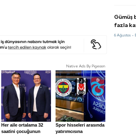
Gümüş b
fazla ka
fiyatlar
6 Ağustos -
için tah
Native Ads By Pigeoon
Her aile ortalama 32
Spor hisseleri arasında
saatini çocuğunun
yatırımcısına