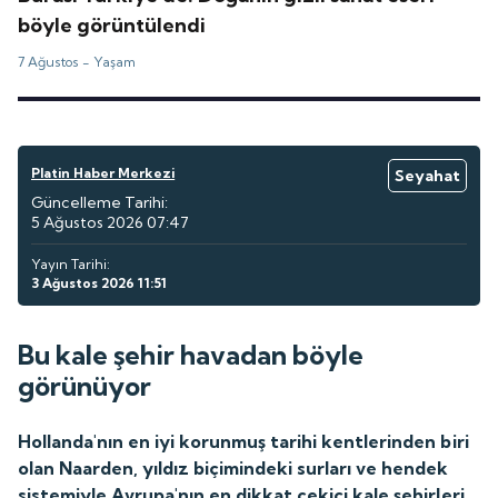
böyle görüntülendi
7 Ağustos -
Yaşam
Platin Haber Merkezi
Seyahat
Güncelleme Tarihi:
5 Ağustos 2026 07:47
Yayın Tarihi:
3 Ağustos 2026 11:51
Bu kale şehir havadan böyle
görünüyor
Hollanda'nın en iyi korunmuş tarihi kentlerinden biri
olan Naarden, yıldız biçimindeki surları ve hendek
sistemiyle Avrupa'nın en dikkat çekici kale şehirleri