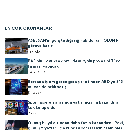
EN ÇOK OKUNANLAR
ASELSAN'ın geliştirdiği sığınak delici 'TOLUN P'
göreve hazır
Teknoloji
BAE'nin ilk yüksek hızlı demiryolu projesini Türk
firması yapacak
HABERLER
Borsada işlem gören gıda şirketinden ABD'ye 3.15
milyon dolarlık satış
Şirketler
Spor hisseleri arasında yatırımcısına kazandıran
tek kulüp oldu
Borsa
Gümüş bu yıl altından daha fazla kazandırdı: Peki,
gümüş fiyatları için bundan sonrası için tahminler