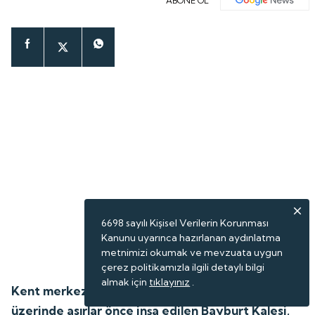
ABONE OL
6698 sayılı Kişisel Verilerin Korunması
Kanunu uyarınca hazırlanan aydınlatma
metnimizi okumak ve mevzuata uygun
çerez politikamızla ilgili detaylı bilgi
almak için
tıklayınız
.
Kent merkezinin kuzeyindeki yalçın kayalıkların
üzerinde asırlar önce inşa edilen Bayburt Kalesi,