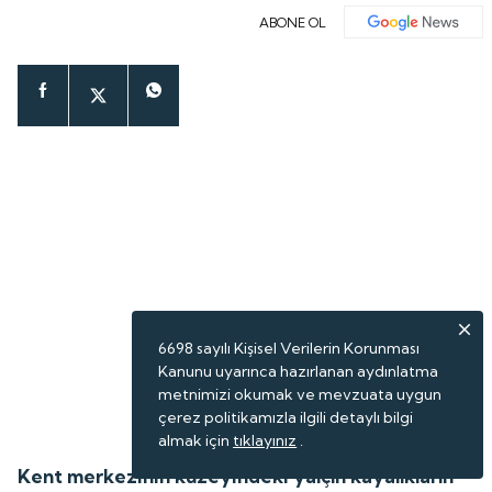
ABONE OL
6698 sayılı Kişisel Verilerin Korunması
Kanunu uyarınca hazırlanan aydınlatma
metnimizi okumak ve mevzuata uygun
çerez politikamızla ilgili detaylı bilgi
almak için
tıklayınız
.
Kent merkezinin kuzeyindeki yalçın kayalıkların