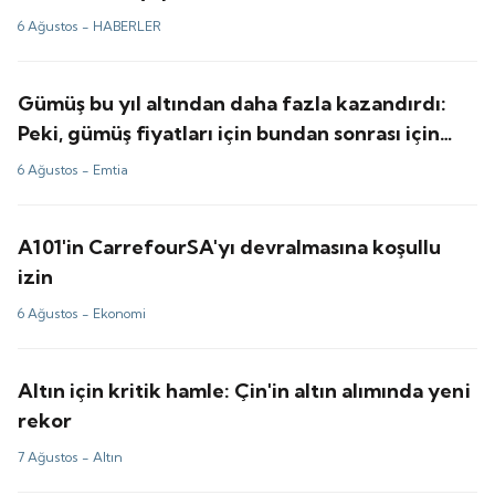
6 Ağustos -
HABERLER
Gümüş bu yıl altından daha fazla kazandırdı:
Peki, gümüş fiyatları için bundan sonrası için
tahminler ne?
6 Ağustos -
Emtia
A101'in CarrefourSA'yı devralmasına koşullu
izin
6 Ağustos -
Ekonomi
Altın için kritik hamle: Çin'in altın alımında yeni
rekor
7 Ağustos -
Altın