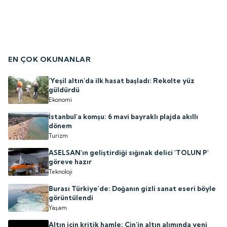
EN ÇOK OKUNANLAR
‘Yeşil altın'da ilk hasat başladı: Rekolte yüz
güldürdü
Ekonomi
İstanbul'a komşu: 6 mavi bayraklı plajda akıllı
dönem
Turizm
ASELSAN'ın geliştirdiği sığınak delici 'TOLUN P'
göreve hazır
Teknoloji
Burası Türkiye'de: Doğanın gizli sanat eseri böyle
görüntülendi
Yaşam
Altın için kritik hamle: Çin'in altın alımında yeni