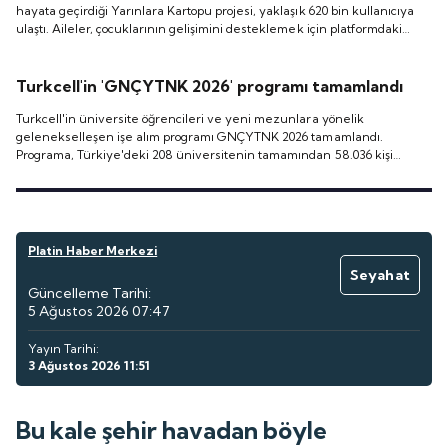
hayata geçirdiği Yarınlara Kartopu projesi, yaklaşık 620 bin kullanıcıya
ulaştı. Aileler, çocuklarının gelişimini desteklemek için platformdaki
eğitim içeriklerine toplam 13 bin 824 gün yani yaklaşık 38 yıllık öğrenme
süresi ayırırken, kullanıcı başına ortalama etkileşim süresi 32 saate
ulaştı.
Turkcell'in 'GNÇYTNK 2026' programı tamamlandı
Turkcell'in üniversite öğrencileri ve yeni mezunlara yönelik
gelenekselleşen işe alım programı GNÇYTNK 2026 tamamlandı.
Programa, Türkiye'deki 208 üniversitenin tamamından 58.036 kişi
başvurdu.
Platin Haber Merkezi
Seyahat
Güncelleme Tarihi:
5 Ağustos 2026 07:47
Yayın Tarihi:
3 Ağustos 2026 11:51
Bu kale şehir havadan böyle