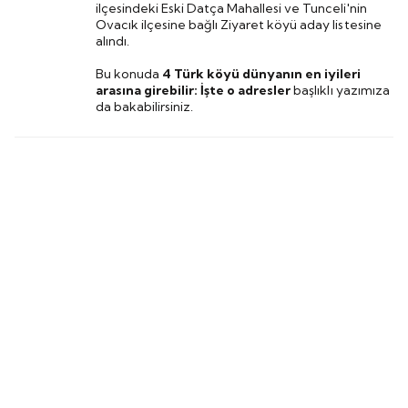
ilçesindeki Eski Datça Mahallesi ve Tunceli'nin
Ovacık ilçesine bağlı Ziyaret köyü aday listesine
alındı.
Bu konuda
4 Türk köyü dünyanın en iyileri
arasına girebilir: İşte o adresler
başlıklı yazımıza
da bakabilirsiniz.