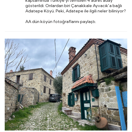
kapsamında Türkiye'yi temsilen 4 adres aday
gösterildi. Onlardan biri Çanakkale Ayvacık'a bağlı
Adatepe Köyü. Peki, Adatepe ile ilgili neler biliniyor?
AA dün köyün fotoğraflarını paylaştı.