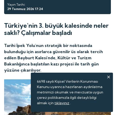
Yayın Tarihi:
29 Temmuz 2026 17:24
Türkiye'nin 3. büyük kalesinde neler
saklı? Çalışmalar başladı
Tarihi İpek Yolu'nun stratejik bir noktasında
bulunduğu için asırlarca güvenilir üs olarak tercih
edilen Bayburt Kalesi'nde, Kültür ve Turizm
Bakanlığınca başlatılan kazı projesi ile tarih gün
yüzüne çıkarılıyor.
6698 sayılı Kişisel Verilerin Korunması
Kanunu uyarınca hazırlanan aydınlatma
metnimizi okumak ve mevzuata uygun
çerez politikamızla ilgili detaylı bilgi
almak için
tıklayınız
.