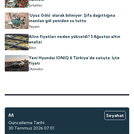
Şirketler
'Uyuz Gölü' olarak biliniyor: Şifa dağıttığına
inanılan göl yeniden su tuttu
Yaşam
Altın fiyatları neden yükseldi? 5 Ağustos altın
analizi
Altın
Yeni Hyundai IONIQ 6 Türkiye'de satışta: İşte
fiyatı
Otomotiv
AA
Seyahat
Güncelleme Tarihi:
30 Temmuz 2026 07:01