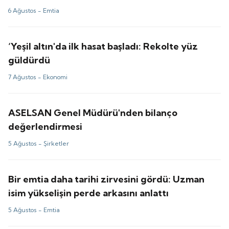
tahminler ne?
6 Ağustos -
Emtia
‘Yeşil altın'da ilk hasat başladı: Rekolte yüz
güldürdü
7 Ağustos -
Ekonomi
ASELSAN Genel Müdürü'nden bilanço
değerlendirmesi
5 Ağustos -
Şirketler
Bir emtia daha tarihi zirvesini gördü: Uzman
isim yükselişin perde arkasını anlattı
5 Ağustos -
Emtia