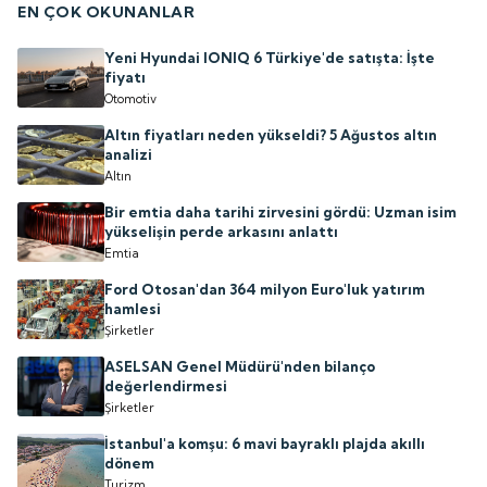
EN ÇOK OKUNANLAR
Yeni Hyundai IONIQ 6 Türkiye'de satışta: İşte
fiyatı
Otomotiv
Altın fiyatları neden yükseldi? 5 Ağustos altın
analizi
Altın
Bir emtia daha tarihi zirvesini gördü: Uzman isim
yükselişin perde arkasını anlattı
Emtia
Ford Otosan'dan 364 milyon Euro'luk yatırım
hamlesi
Şirketler
ASELSAN Genel Müdürü'nden bilanço
değerlendirmesi
Şirketler
İstanbul'a komşu: 6 mavi bayraklı plajda akıllı
dönem
Turizm