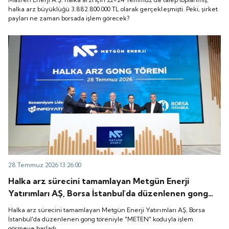
zaman borsada işlem görecek?
halka arz büyüklüğü 3.882.800.000 TL olarak gerçekleşmişti. Peki, şirket
payları ne zaman borsada işlem görecek?
28 Temmuz 2026 13:26:00
Halka arz sürecini tamamlayan Metgün Enerji
Yatırımları AŞ, Borsa İstanbul'da düzenlenen gong
töreniyle "METEN" koduyla işlem görmeye başladı.
Halka arz sürecini tamamlayan Metgün Enerji Yatırımları AŞ, Borsa
İstanbul'da düzenlenen gong töreniyle "METEN" koduyla işlem
görmeye başladı.