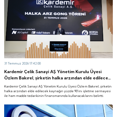
31 Temmuz 2026 17:42:00
Kardemir Çelik Sanayi AŞ Yönetim Kurulu Üyesi
Özlem Bakırel, şirketin halka arzından elde edilecek
kaynağın yüzde 90'ını işletme sermayesi ile ham
Kardemir Çelik Sanayi AŞ Yönetim Kurulu Üyesi Özlem Bakırel, şirketin
madde tedarikinin finansmanında kullanacaklarını
halka arzından elde edilecek kaynağın yüzde 90'ını işletme sermayesi
ile ham madde tedarikinin finansmanında kullanacaklarını belirtti.
belirtti.