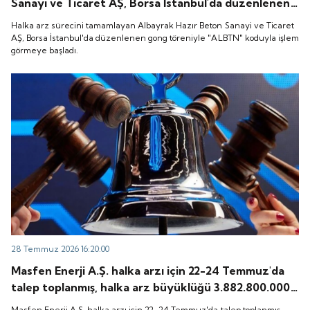
Sanayi ve Ticaret AŞ, Borsa İstanbul'da düzenlenen
gong töreniyle "ALBTN" koduyla işlem görmeye
Halka arz sürecini tamamlayan Albayrak Hazır Beton Sanayi ve Ticaret
başladı.
AŞ, Borsa İstanbul'da düzenlenen gong töreniyle "ALBTN" koduyla işlem
görmeye başladı.
28 Temmuz 2026 16:20:00
Masfen Enerji A.Ş. halka arzı için 22-24 Temmuz'da
talep toplanmış, halka arz büyüklüğü 3.882.800.000
TL olarak gerçekleşmişti. Peki, şirket payları ne
Masfen Enerji A.Ş. halka arzı için 22-24 Temmuz'da talep toplanmış,