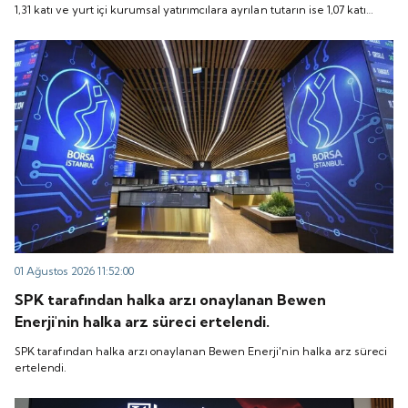
1,31 katı ve yurt içi kurumsal yatırımcılara ayrılan tutarın ise 1,07 katı
talep geldi. Quick Sigorta, 6 Ağustos 2026 tarihinde
talep geldi. Quick Sigorta, 6 Ağustos 2026 tarihinde “QUICK” işlem
“QUICK” işlem koduyla Borsa İstanbul'da işlem
koduyla Borsa İstanbul'da işlem görmeye başlayacak.
görmeye başlayacak.
01 Ağustos 2026 11:52:00
SPK tarafından halka arzı onaylanan Bewen
Enerji'nin halka arz süreci ertelendi.
SPK tarafından halka arzı onaylanan Bewen Enerji'nin halka arz süreci
ertelendi.