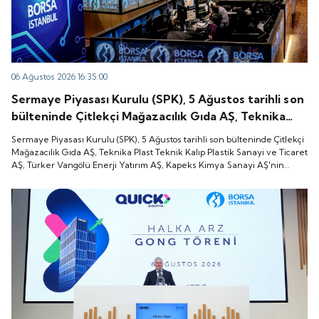
06 Ağustos 2026 16:35:00
Sermaye Piyasası Kurulu (SPK), 5 Ağustos tarihli son
bülteninde Çitlekçi Mağazacılık Gıda AŞ, Teknika
Plast Teknik Kalıp Plastik Sanayi ve Ticaret AŞ,
Sermaye Piyasası Kurulu (SPK), 5 Ağustos tarihli son bülteninde Çitlekçi
Türker Vangölü Enerji Yatırım AŞ, Kapeks Kimya
Mağazacılık Gıda AŞ, Teknika Plast Teknik Kalıp Plastik Sanayi ve Ticaret
AŞ, Türker Vangölü Enerji Yatırım AŞ, Kapeks Kimya Sanayi AŞ'nin
Sanayi AŞ'nin halka arzlarına onay verdiği duyurdu.
halka arzlarına onay verdiği duyurdu.