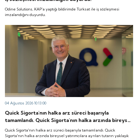
Odine Solutions, KAP'a yaptığı bildirimde Türksat ile iş sözleşmesi
imzalandığını duyurdu.
04 Ağustos 2026 10:13:00
Quick Sigorta'nın halka arz süreci başarıyla
tamamlandı. Quick Sigorta'nın halka arzında bireysel
yatırımcılara ayrılan tutarın yaklaşık 1,31 katı ve yurt
Quick Sigorta'nın halka arz süreci başarıyla tamamlandı. Quick
içi kurumsal yatırımcılara ayrılan tutarın ise 1,07 katı
Sigorta'nın halka arzında bireysel yatırımcılara ayrılan tutarın yaklaşık