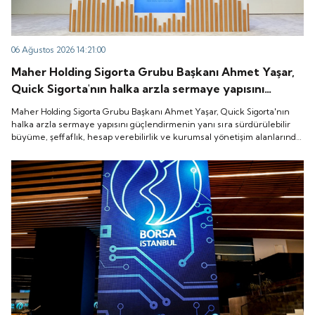
06 Ağustos 2026 14:21:00
Maher Holding Sigorta Grubu Başkanı Ahmet Yaşar,
Quick Sigorta'nın halka arzla sermaye yapısını
güçlendirmenin yanı sıra sürdürülebilir büyüme,
Maher Holding Sigorta Grubu Başkanı Ahmet Yaşar, Quick Sigorta'nın
şeffaflık, hesap verebilirlik ve kurumsal yönetişim
halka arzla sermaye yapısını güçlendirmenin yanı sıra sürdürülebilir
büyüme, şeffaflık, hesap verebilirlik ve kurumsal yönetişim alanlarında
alanlarında yeni bir döneme girdiğini belirtti.
yeni bir döneme girdiğini belirtti.