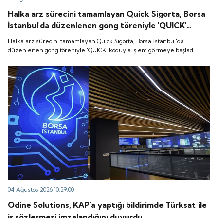
Halka arz sürecini tamamlayan Quick Sigorta, Borsa
İstanbul'da düzenlenen gong töreniyle 'QUICK'
koduyla işlem görmeye başladı.
Halka arz sürecini tamamlayan Quick Sigorta, Borsa İstanbul'da
düzenlenen gong töreniyle 'QUICK' koduyla işlem görmeye başladı.
04 Ağustos 2026 10:29:00
Odine Solutions, KAP'a yaptığı bildirimde Türksat ile
iş sözleşmesi imzalandığını duyurdu.