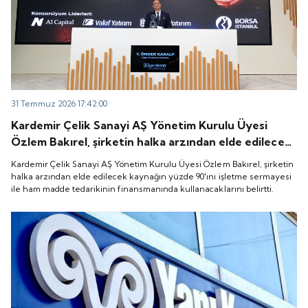
31 Temmuz 2026 17:42:00
Kardemir Çelik Sanayi AŞ Yönetim Kurulu Üyesi
Özlem Bakırel, şirketin halka arzından elde edilecek
kaynağın yüzde 90'ını işletme sermayesi ile ham
Kardemir Çelik Sanayi AŞ Yönetim Kurulu Üyesi Özlem Bakırel, şirketin
madde tedarikinin finansmanında kullanacaklarını
halka arzından elde edilecek kaynağın yüzde 90'ını işletme sermayesi
ile ham madde tedarikinin finansmanında kullanacaklarını belirtti.
belirtti.