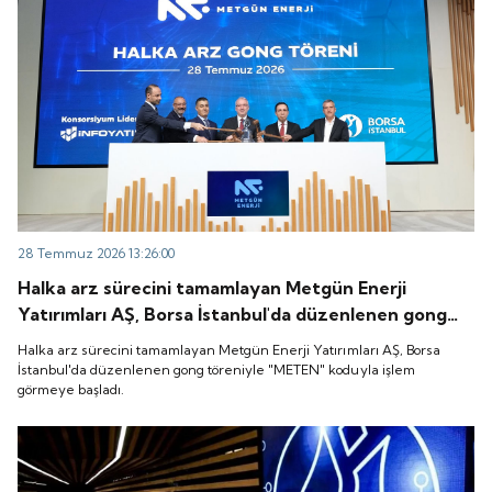
28 Temmuz 2026 13:26:00
Halka arz sürecini tamamlayan Metgün Enerji
Yatırımları AŞ, Borsa İstanbul'da düzenlenen gong
töreniyle "METEN" koduyla işlem görmeye başladı.
Halka arz sürecini tamamlayan Metgün Enerji Yatırımları AŞ, Borsa
İstanbul'da düzenlenen gong töreniyle "METEN" koduyla işlem
görmeye başladı.