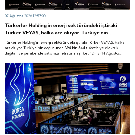
07 Ağustos 2026 12:57:00
Türkerler Holding'in enerji sektöründeki iştiraki
Türker VEYAŞ, halka arz oluyor. Türkiye'nin
doğusunda 894 bin 544 tüketiciye elektrik dağıtım
Türkerler Holding'in enerji sektöründeki iştiraki Türker VEYAŞ, halka
ve perakende satış hizmeti sunan şirket, 12-13-14
arz oluyor. Türkiye'nin doğusunda 894 bin 544 tüketiciye elektrik
dağıtım ve perakende satış hizmeti sunan şirket, 12-13-14 Ağustos
Ağustos tarihleri arasında pay başına 136 TL fiyatla
tarihleri arasında pay başına 136 TL fiyatla talep toplayacak.
talep toplayacak.