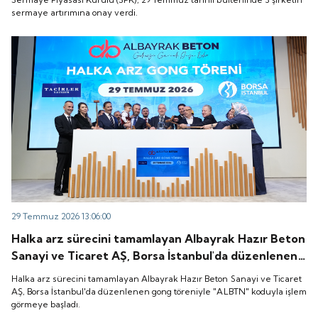
sermaye artırımına onay verdi.
29 Temmuz 2026 13:06:00
Halka arz sürecini tamamlayan Albayrak Hazır Beton
Sanayi ve Ticaret AŞ, Borsa İstanbul'da düzenlenen
gong töreniyle "ALBTN" koduyla işlem görmeye
Halka arz sürecini tamamlayan Albayrak Hazır Beton Sanayi ve Ticaret
başladı.
AŞ, Borsa İstanbul'da düzenlenen gong töreniyle "ALBTN" koduyla işlem
görmeye başladı.