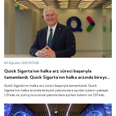
04 Ağustos 2026 10:13:00
Quick Sigorta'nın halka arz süreci başarıyla
tamamlandı. Quick Sigorta'nın halka arzında bireysel
yatırımcılara ayrılan tutarın yaklaşık 1,31 katı ve yurt
Quick Sigorta'nın halka arz süreci başarıyla tamamlandı. Quick
içi kurumsal yatırımcılara ayrılan tutarın ise 1,07 katı
Sigorta'nın halka arzında bireysel yatırımcılara ayrılan tutarın yaklaşık
1,31 katı ve yurt içi kurumsal yatırımcılara ayrılan tutarın ise 1,07 katı
talep geldi. Quick Sigorta, 6 Ağustos 2026 tarihinde
talep geldi. Quick Sigorta, 6 Ağustos 2026 tarihinde “QUICK” işlem
“QUICK” işlem koduyla Borsa İstanbul'da işlem
koduyla Borsa İstanbul'da işlem görmeye başlayacak.
görmeye başlayacak.