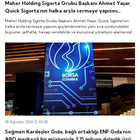
Maher Holding Sigorta Grubu Başkanı Ahmet Yaşar,
Quick Sigorta'nın halka arzla sermaye yapısını
güçlendirmenin yanı sıra sürdürülebilir büyüme,
Maher Holding Sigorta Grubu Başkanı Ahmet Yaşar, Quick Sigorta'nın
şeffaflık, hesap verebilirlik ve kurumsal yönetişim
halka arzla sermaye yapısını güçlendirmenin yanı sıra sürdürülebilir
büyüme, şeffaflık, hesap verebilirlik ve kurumsal yönetişim alanlarında
alanlarında yeni bir döneme girdiğini belirtti.
yeni bir döneme girdiğini belirtti.
06 Ağustos 2026 12:45:00
Seğmen Kardeşler Gıda, bağlı ortaklığı ENF Gıda'nın
ABD merkezli bir müşteriyle 3.15 milyon dolarlık ürün