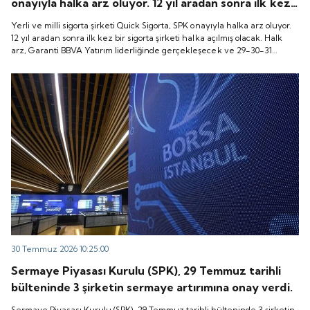
onayıyla halka arz oluyor. 12 yıl aradan sonra ilk kez
bir sigorta şirketi halka açılmış olacak. Halk arz,
Yerli ve milli sigorta şirketi Quick Sigorta, SPK onayıyla halka arz oluyor.
Garanti BBVA Yatırım liderliğinde gerçekleşecek ve
12 yıl aradan sonra ilk kez bir sigorta şirketi halka açılmış olacak. Halk
arz, Garanti BBVA Yatırım liderliğinde gerçekleşecek ve 29-30-31
29-30-31 Temmuz 2026 tarihlerinde talep
Temmuz 2026 tarihlerinde talep toplanacak, 6 Ağustos tarihinde ise
toplanacak, 6 Ağustos tarihinde ise “Gong Töreni”
“Gong Töreni” ile Quick Sigorta işlem görmeye başlayacak.
ile Quick Sigorta işlem görmeye başlayacak.
30 Temmuz 2026 10:25:00
Sermaye Piyasası Kurulu (SPK), 29 Temmuz tarihli
bülteninde 3 şirketin sermaye artırımına onay verdi.
Sermaye Piyasası Kurulu (SPK), 29 Temmuz tarihli bülteninde 3 şirketin