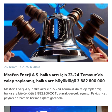
28 Temmuz 2026 16:20:00
Masfen Enerji A.Ş. halka arzı için 22-24 Temmuz'da
talep toplanmış, halka arz büyüklüğü 3.882.800.000
TL olarak gerçekleşmişti. Peki, şirket payları ne
Masfen Enerji A.Ş. halka arzı için 22-24 Temmuz'da talep toplanmış,
zaman borsada işlem görecek?
halka arz büyüklüğü 3.882.800.000 TL olarak gerçekleşmişti. Peki, şirket
payları ne zaman borsada işlem görecek?