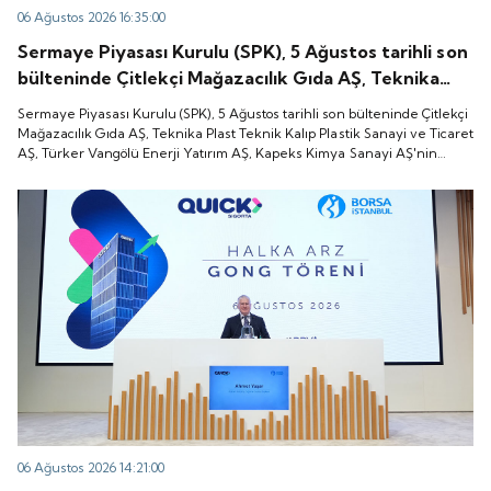
06 Ağustos 2026 16:35:00
Sermaye Piyasası Kurulu (SPK), 5 Ağustos tarihli son
bülteninde Çitlekçi Mağazacılık Gıda AŞ, Teknika
Plast Teknik Kalıp Plastik Sanayi ve Ticaret AŞ,
Sermaye Piyasası Kurulu (SPK), 5 Ağustos tarihli son bülteninde Çitlekçi
Türker Vangölü Enerji Yatırım AŞ, Kapeks Kimya
Mağazacılık Gıda AŞ, Teknika Plast Teknik Kalıp Plastik Sanayi ve Ticaret
AŞ, Türker Vangölü Enerji Yatırım AŞ, Kapeks Kimya Sanayi AŞ'nin
Sanayi AŞ'nin halka arzlarına onay verdiği duyurdu.
halka arzlarına onay verdiği duyurdu.
06 Ağustos 2026 14:21:00