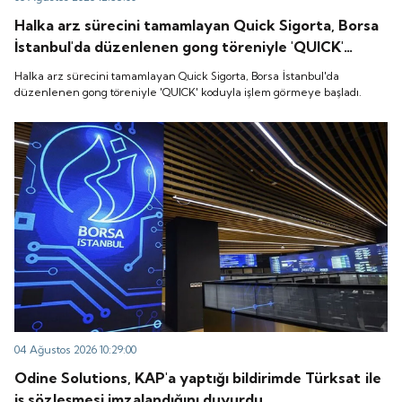
Halka arz sürecini tamamlayan Quick Sigorta, Borsa
İstanbul'da düzenlenen gong töreniyle 'QUICK'
koduyla işlem görmeye başladı.
Halka arz sürecini tamamlayan Quick Sigorta, Borsa İstanbul'da
düzenlenen gong töreniyle 'QUICK' koduyla işlem görmeye başladı.
04 Ağustos 2026 10:29:00
Odine Solutions, KAP'a yaptığı bildirimde Türksat ile
iş sözleşmesi imzalandığını duyurdu.