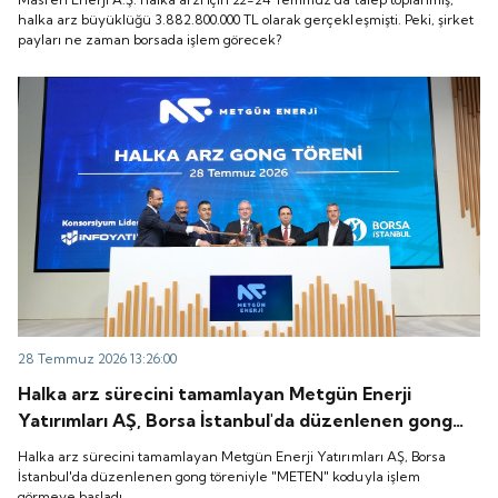
zaman borsada işlem görecek?
halka arz büyüklüğü 3.882.800.000 TL olarak gerçekleşmişti. Peki, şirket
payları ne zaman borsada işlem görecek?
28 Temmuz 2026 13:26:00
Halka arz sürecini tamamlayan Metgün Enerji
Yatırımları AŞ, Borsa İstanbul'da düzenlenen gong
töreniyle "METEN" koduyla işlem görmeye başladı.
Halka arz sürecini tamamlayan Metgün Enerji Yatırımları AŞ, Borsa
İstanbul'da düzenlenen gong töreniyle "METEN" koduyla işlem
görmeye başladı.