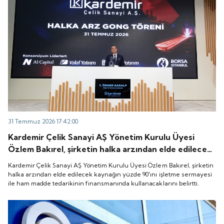
31 Temmuz 2026 17:42:00
Kardemir Çelik Sanayi AŞ Yönetim Kurulu Üyesi
Özlem Bakırel, şirketin halka arzından elde edilecek
kaynağın yüzde 90'ını işletme sermayesi ile ham
Kardemir Çelik Sanayi AŞ Yönetim Kurulu Üyesi Özlem Bakırel, şirketin
madde tedarikinin finansmanında kullanacaklarını
halka arzından elde edilecek kaynağın yüzde 90'ını işletme sermayesi
ile ham madde tedarikinin finansmanında kullanacaklarını belirtti.
belirtti.