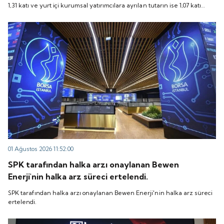
1,31 katı ve yurt içi kurumsal yatırımcılara ayrılan tutarın ise 1,07 katı
talep geldi. Quick Sigorta, 6 Ağustos 2026 tarihinde
talep geldi. Quick Sigorta, 6 Ağustos 2026 tarihinde “QUICK” işlem
“QUICK” işlem koduyla Borsa İstanbul'da işlem
koduyla Borsa İstanbul'da işlem görmeye başlayacak.
görmeye başlayacak.
01 Ağustos 2026 11:52:00
SPK tarafından halka arzı onaylanan Bewen
Enerji'nin halka arz süreci ertelendi.
SPK tarafından halka arzı onaylanan Bewen Enerji'nin halka arz süreci
ertelendi.