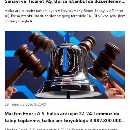
Sanayi ve Ticaret AŞ, Borsa İstanbul'da düzenlenen
gong töreniyle "ALBTN" koduyla işlem görmeye
Halka arz sürecini tamamlayan Albayrak Hazır Beton Sanayi ve Ticaret
başladı.
AŞ, Borsa İstanbul'da düzenlenen gong töreniyle "ALBTN" koduyla işlem
görmeye başladı.
28 Temmuz 2026 16:20:00
Masfen Enerji A.Ş. halka arzı için 22-24 Temmuz'da
talep toplanmış, halka arz büyüklüğü 3.882.800.000
TL olarak gerçekleşmişti. Peki, şirket payları ne
Masfen Enerji A.Ş. halka arzı için 22-24 Temmuz'da talep toplanmış,