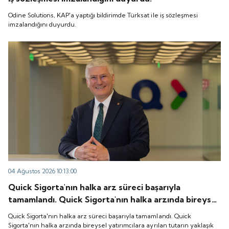
Odine Solutions, KAP'a yaptığı bildirimde Türksat ile iş sözleşmesi
imzalandığını duyurdu.
04 Ağustos 2026 10:13:00
Quick Sigorta'nın halka arz süreci başarıyla
tamamlandı. Quick Sigorta'nın halka arzında bireysel
yatırımcılara ayrılan tutarın yaklaşık 1,31 katı ve yurt
Quick Sigorta'nın halka arz süreci başarıyla tamamlandı. Quick
içi kurumsal yatırımcılara ayrılan tutarın ise 1,07 katı
Sigorta'nın halka arzında bireysel yatırımcılara ayrılan tutarın yaklaşık