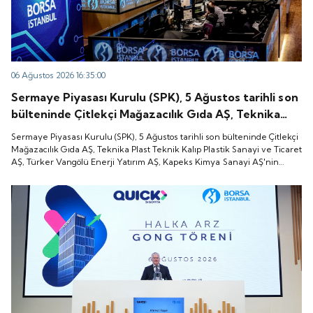
06 Ağustos 2026 16:35:00
Sermaye Piyasası Kurulu (SPK), 5 Ağustos tarihli son
bülteninde Çitlekçi Mağazacılık Gıda AŞ, Teknika
Plast Teknik Kalıp Plastik Sanayi ve Ticaret AŞ,
Sermaye Piyasası Kurulu (SPK), 5 Ağustos tarihli son bülteninde Çitlekçi
Türker Vangölü Enerji Yatırım AŞ, Kapeks Kimya
Mağazacılık Gıda AŞ, Teknika Plast Teknik Kalıp Plastik Sanayi ve Ticaret
AŞ, Türker Vangölü Enerji Yatırım AŞ, Kapeks Kimya Sanayi AŞ'nin
Sanayi AŞ'nin halka arzlarına onay verdiği duyurdu.
halka arzlarına onay verdiği duyurdu.