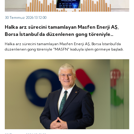
30 Temmuz 2026 13:12:00
Halka arz sürecini tamamlayan Masfen Enerji AŞ,
Borsa İstanbul'da düzenlenen gong töreniyle
"MASFN" koduyla işlem görmeye başladı.
Halka arz sürecini tamamlayan Masfen Enerji AŞ, Borsa İstanbul'da
düzenlenen gong töreniyle "MASFN" koduyla işlem görmeye başladı.