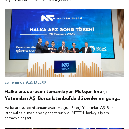
28 Temmuz 2026 13:26:00
Halka arz sürecini tamamlayan Metgün Enerji
Yatırımları AŞ, Borsa İstanbul'da düzenlenen gong
töreniyle "METEN" koduyla işlem görmeye başladı.
Halka arz sürecini tamamlayan Metgün Enerji Yatırımları AŞ, Borsa
İstanbul'da düzenlenen gong töreniyle "METEN" koduyla işlem
görmeye başladı.