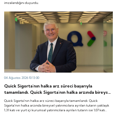
imzalandığını duyurdu.
04 Ağustos 2026 10:13:00
Quick Sigorta'nın halka arz süreci başarıyla
tamamlandı. Quick Sigorta'nın halka arzında bireysel
yatırımcılara ayrılan tutarın yaklaşık 1,31 katı ve yurt
Quick Sigorta'nın halka arz süreci başarıyla tamamlandı. Quick
içi kurumsal yatırımcılara ayrılan tutarın ise 1,07 katı
Sigorta'nın halka arzında bireysel yatırımcılara ayrılan tutarın yaklaşık
1,31 katı ve yurt içi kurumsal yatırımcılara ayrılan tutarın ise 1,07 katı
talep geldi. Quick Sigorta, 6 Ağustos 2026 tarihinde
talep geldi. Quick Sigorta, 6 Ağustos 2026 tarihinde “QUICK” işlem