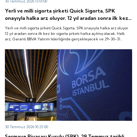
30 Temmuz 2026 13:01:00
Yerli ve milli sigorta şirketi Quick Sigorta, SPK
onayıyla halka arz oluyor. 12 yıl aradan sonra ilk kez
bir sigorta şirketi halka açılmış olacak. Halk arz,
Yerli ve milli sigorta şirketi Quick Sigorta, SPK onayıyla halka arz oluyor.
Garanti BBVA Yatırım liderliğinde gerçekleşecek ve
12 yıl aradan sonra ilk kez bir sigorta şirketi halka açılmış olacak. Halk
arz, Garanti BBVA Yatırım liderliğinde gerçekleşecek ve 29-30-31
29-30-31 Temmuz 2026 tarihlerinde talep
Temmuz 2026 tarihlerinde talep toplanacak, 6 Ağustos tarihinde ise
toplanacak, 6 Ağustos tarihinde ise “Gong Töreni”
“Gong Töreni” ile Quick Sigorta işlem görmeye başlayacak.
ile Quick Sigorta işlem görmeye başlayacak.
30 Temmuz 2026 10:25:00
Sermaye Piyasası Kurulu (SPK), 29 Temmuz tarihli