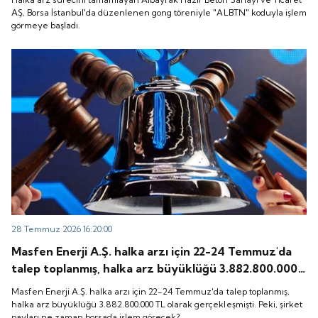
başladı.
AŞ, Borsa İstanbul'da düzenlenen gong töreniyle "ALBTN" koduyla işlem
görmeye başladı.
28 Temmuz 2026 16:20:00
Masfen Enerji A.Ş. halka arzı için 22-24 Temmuz'da
talep toplanmış, halka arz büyüklüğü 3.882.800.000
TL olarak gerçekleşmişti. Peki, şirket payları ne
Masfen Enerji A.Ş. halka arzı için 22-24 Temmuz'da talep toplanmış,
zaman borsada işlem görecek?
halka arz büyüklüğü 3.882.800.000 TL olarak gerçekleşmişti. Peki, şirket
payları ne zaman borsada işlem görecek?