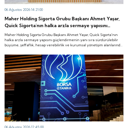
06 Ağustos 2026 14:21:00
Maher Holding Sigorta Grubu Başkanı Ahmet Yaşar,
Quick Sigorta'nın halka arzla sermaye yapısını
güçlendirmenin yanı sıra sürdürülebilir büyüme,
Maher Holding Sigorta Grubu Başkanı Ahmet Yaşar, Quick Sigorta'nın
şeffaflık, hesap verebilirlik ve kurumsal yönetişim
halka arzla sermaye yapısını güçlendirmenin yanı sıra sürdürülebilir
büyüme, şeffaflık, hesap verebilirlik ve kurumsal yönetişim alanlarında
alanlarında yeni bir döneme girdiğini belirtti.
yeni bir döneme girdiğini belirtti.
06 Ağustos 2026 12:45:00