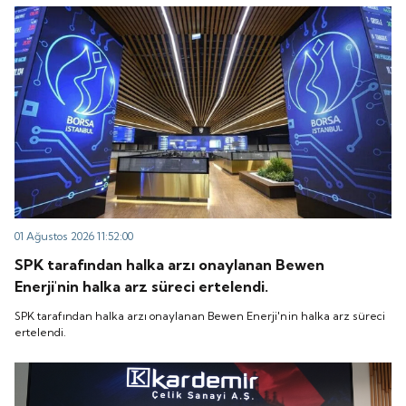
“QUICK” işlem koduyla Borsa İstanbul'da işlem
koduyla Borsa İstanbul'da işlem görmeye başlayacak.
görmeye başlayacak.
01 Ağustos 2026 11:52:00
SPK tarafından halka arzı onaylanan Bewen
Enerji'nin halka arz süreci ertelendi.
SPK tarafından halka arzı onaylanan Bewen Enerji'nin halka arz süreci
ertelendi.