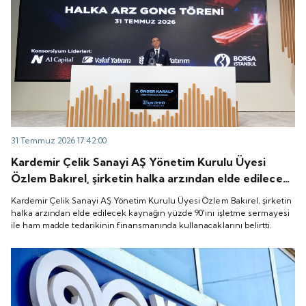
31 Temmuz 2026 17:42:00
Kardemir Çelik Sanayi AŞ Yönetim Kurulu Üyesi
Özlem Bakırel, şirketin halka arzından elde edilecek
kaynağın yüzde 90'ını işletme sermayesi ile ham
Kardemir Çelik Sanayi AŞ Yönetim Kurulu Üyesi Özlem Bakırel, şirketin
madde tedarikinin finansmanında kullanacaklarını
halka arzından elde edilecek kaynağın yüzde 90'ını işletme sermayesi
ile ham madde tedarikinin finansmanında kullanacaklarını belirtti.
belirtti.