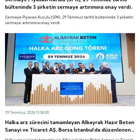
bülteninde 3 şirketin sermaye artırımına onay verdi.
Sermaye Piyasası Kurulu (SPK), 29 Temmuz tarihli bülteninde 3 şirketin
sermaye artırımına onay verdi.
29 Temmuz 2026 13:06:00
Halka arz sürecini tamamlayan Albayrak Hazır Beton
Sanayi ve Ticaret AŞ, Borsa İstanbul'da düzenlenen
gong töreniyle "ALBTN" koduyla işlem görmeye
Halka arz sürecini tamamlayan Albayrak Hazır Beton Sanayi ve Ticaret