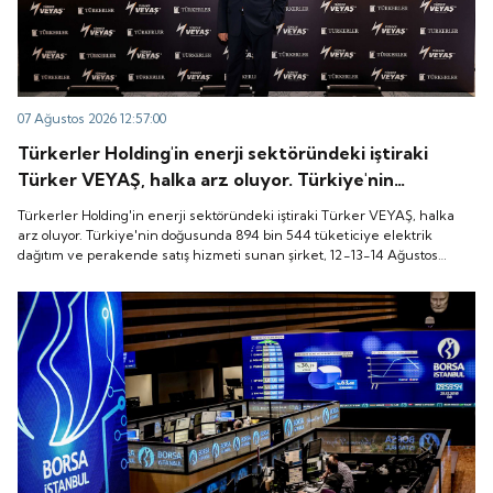
07 Ağustos 2026 12:57:00
Türkerler Holding'in enerji sektöründeki iştiraki
Türker VEYAŞ, halka arz oluyor. Türkiye'nin
doğusunda 894 bin 544 tüketiciye elektrik dağıtım
Türkerler Holding'in enerji sektöründeki iştiraki Türker VEYAŞ, halka
ve perakende satış hizmeti sunan şirket, 12-13-14
arz oluyor. Türkiye'nin doğusunda 894 bin 544 tüketiciye elektrik
dağıtım ve perakende satış hizmeti sunan şirket, 12-13-14 Ağustos
Ağustos tarihleri arasında pay başına 136 TL fiyatla
tarihleri arasında pay başına 136 TL fiyatla talep toplayacak.
talep toplayacak.