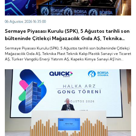
06 Ağustos 2026 16:35:00
Sermaye Piyasası Kurulu (SPK), 5 Ağustos tarihli son
bülteninde Çitlekçi Mağazacılık Gıda AŞ, Teknika
Plast Teknik Kalıp Plastik Sanayi ve Ticaret AŞ,
Sermaye Piyasası Kurulu (SPK), 5 Ağustos tarihli son bülteninde Çitlekçi
Türker Vangölü Enerji Yatırım AŞ, Kapeks Kimya
Mağazacılık Gıda AŞ, Teknika Plast Teknik Kalıp Plastik Sanayi ve Ticaret
AŞ, Türker Vangölü Enerji Yatırım AŞ, Kapeks Kimya Sanayi AŞ'nin
Sanayi AŞ'nin halka arzlarına onay verdiği duyurdu.
halka arzlarına onay verdiği duyurdu.