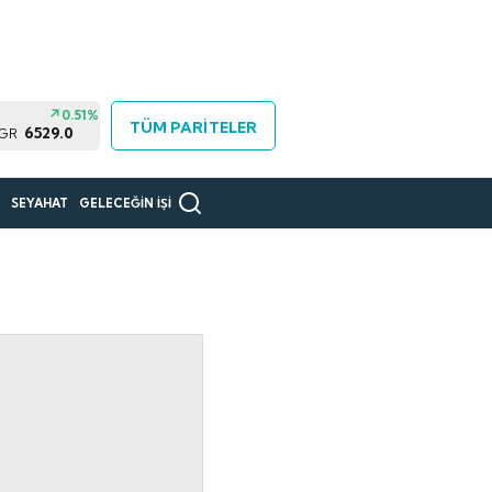
0.51%
TÜM PARİTELER
6529.0
 GR
R
SEYAHAT
GELECEĞİN İŞİ