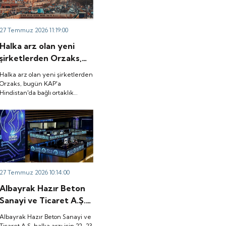
27 Temmuz 2026 11:19:00
Halka arz olan yeni
şirketlerden Orzaks,
bugün KAP'a
Halka arz olan yeni şirketlerden
Hindistan'da bağlı
Orzaks, bugün KAP'a
Hindistan'da bağlı ortaklık
ortaklık kurulmasına
kurulmasına ilişkin açıklama
ilişkin açıklama yaptı.
yaptı.
27 Temmuz 2026 10:14:00
Albayrak Hazır Beton
Sanayi ve Ticaret A.Ş.
halka arzı için 22-23
Albayrak Hazır Beton Sanayi ve
Temmuz'da talep
Ticaret A.Ş. halka arzı için 22-23