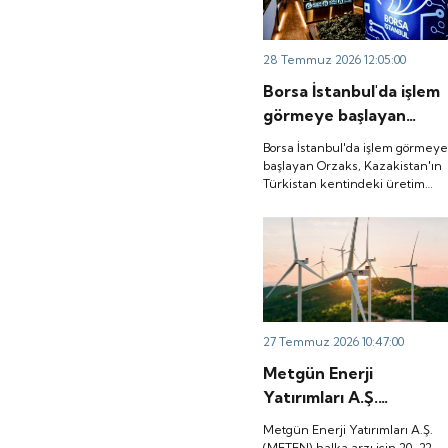
28 Temmuz 2026 12:05:00
Borsa İstanbul'da işlem
görmeye başlayan
Orzaks, Kazakistan'ın
Borsa İstanbul'da işlem görmey
Türkistan kentindeki
başlayan Orzaks, Kazakistan'ın
Türkistan kentindeki üretim
üretim tesisi
tesisi yatırımının temelini
yatırımının temelini
attığını bildirdi.
attığını bildirdi.
27 Temmuz 2026 10:47:00
Metgün Enerji
Yatırımları A.Ş.
(METEN) halka arzı için
Metgün Enerji Yatırımları A.Ş.
20-22 Temmuz'da talep
(METEN) halka arzı için 20-22