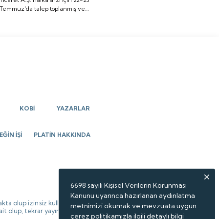
Temmuz'da talep toplanmış ve
toplanmış ve halka arz
halka arz sonuçları belli
sonuçları belli olmuştu.
olmuştu. Peki, şirket payları ne
Peki, şirket payları ne
zaman borsada işlem görecek.
zaman borsada işlem
görecek.
KOBİ
YAZARLAR
ĞİN İŞİ
PLATİN HAKKINDA
6698 sayılı Kişisel Verilerin Korunması
Kanunu uyarınca hazırlanan aydınlatma
kta olup izinsiz kullanılamaz,
metnimizi okumak ve mevzuata uygun
 ait olup, tekrar yayınlanamaz.
çerez politikamızla ilgili detaylı bilgi