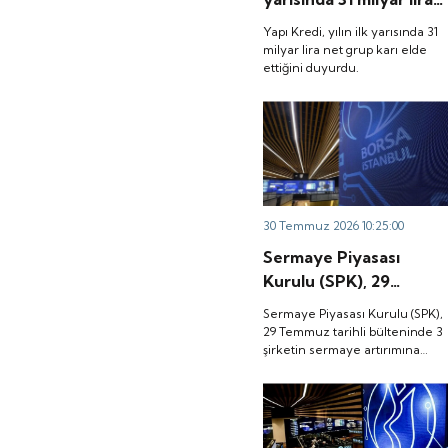
net grup karı elde
Yapı Kredi, yılın ilk yarısında 31
ettiğini duyurdu.
milyar lira net grup karı elde
ettiğini duyurdu.
30 Temmuz 2026 10:25:00
Sermaye Piyasası
Kurulu (SPK), 29
Temmuz tarihli
Sermaye Piyasası Kurulu (SPK),
bülteninde 3 şirketin
29 Temmuz tarihli bülteninde 3
şirketin sermaye artırımına
sermaye artırımına
onay verdi.
onay verdi.