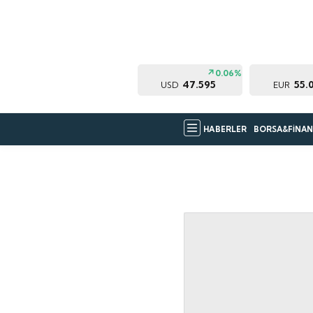
0.06%
47.595
55.
USD
EUR
HABERLER
BORSA&FİNAN