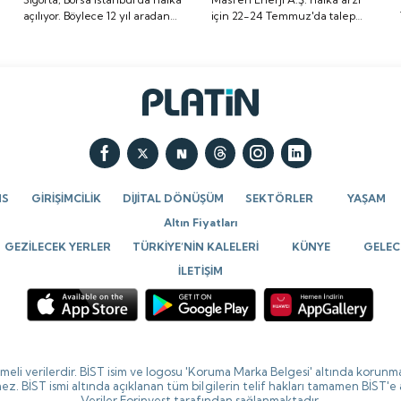
açılıyor. Böylece 12 yıl aradan
için 22-24 Temmuz'da talep
aradan sonra ilk kez bir
talep toplanmıştı. Halka
sonra ilk kez bir sigorta şirketi
toplanmıştı. Halka arz sonuçları
sigorta şirketi halka
arz sonuçları belli oldu.
halka açılmış olacak ve Quick
belli oldu. Halka arzda toplamda
açılmış olacak ve Quick
Halka arzda toplamda
Sigorta 7. sigorta şirketi olarak
1.093.898 yatırımcıya pay
borsada işlem görecek.
dağıtımı yapıldı.
Sigorta 7. sigorta
1.093.898 yatırımcıya
şirketi olarak borsada
pay dağıtımı yapıldı.
işlem görecek.
NS
GİRİŞİMCİLİK
DİJİTAL DÖNÜŞÜM
SEKTÖRLER
YAŞAM
Altın Fiyatları
GEZİLECEK YERLER
TÜRKİYE’NİN KALELERİ
KÜNYE
GELECE
İLETİŞİM
ikmeli verilerdir. BİST isim ve logosu 'Koruma Marka Belgesi' altında korunma
ez. BİST ismi altında açıklanan tüm bilgilerin telif hakları tamamen BİST'e
Veriler Forinvest tarafından sağlanmaktadır.