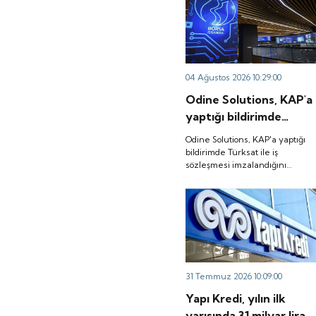
04 Ağustos 2026 10:29:00
Odine Solutions, KAP'a
yaptığı bildirimde
Türksat ile iş
Odine Solutions, KAP'a yaptığı
sözleşmesi
bildirimde Türksat ile iş
sözleşmesi imzalandığını
imzalandığını duyurdu.
duyurdu.
31 Temmuz 2026 10:09:00
Yapı Kredi, yılın ilk
yarısında 31 milyar lira