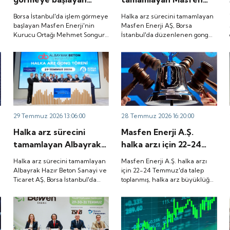
işlem koduyla Borsa
Masfen Enerji'nin
Enerji AŞ, Borsa
İstanbul'da işlem
Borsa İstanbul'da işlem görmeye
Halka arz sürecini tamamlayan
Kurucu Ortağı Mehmet
İstanbul'da düzenlenen
başlayan Masfen Enerji'nin
Masfen Enerji AŞ, Borsa
görmeye başlayacak.
Kurucu Ortağı Mehmet Songur,
İstanbul'da düzenlenen gong
Songur, şirketin yatırım
gong töreniyle
şirketin yatırım planlarını anlattı.
töreniyle "MASFN" koduyla
planlarını anlattı.
"MASFN" koduyla işlem
işlem görmeye başladı.
görmeye başladı.
29 Temmuz 2026 13:06:00
28 Temmuz 2026 16:20:00
Halka arz sürecini
Masfen Enerji A.Ş.
tamamlayan Albayrak
halka arzı için 22-24
Hazır Beton Sanayi ve
Temmuz'da talep
Halka arz sürecini tamamlayan
Masfen Enerji A.Ş. halka arzı
Ticaret AŞ, Borsa
toplanmış, halka arz
Albayrak Hazır Beton Sanayi ve
için 22-24 Temmuz'da talep
Ticaret AŞ, Borsa İstanbul'da
toplanmış, halka arz büyüklüğü
İstanbul'da düzenlenen
büyüklüğü
düzenlenen gong töreniyle
3.882.800.000 TL olarak
gong töreniyle
3.882.800.000 TL
"ALBTN" koduyla işlem görmeye
gerçekleşmişti. Peki, şirket
"ALBTN" koduyla işlem
olarak gerçekleşmişti.
başladı.
payları ne zaman borsada işlem
görecek?
görmeye başladı.
Peki, şirket payları ne