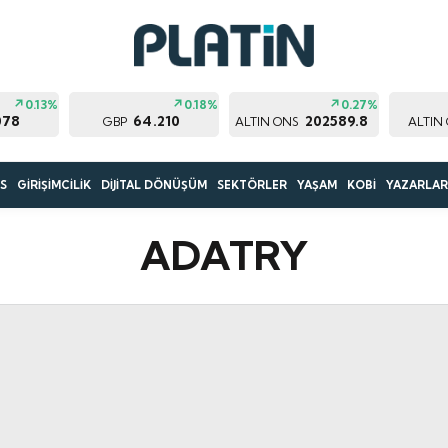
0.13%
0.18%
0.27%
078
64.210
202589.8
GBP
ALTIN ONS
ALTIN
S
GİRİŞİMCİLİK
DİJİTAL DÖNÜŞÜM
SEKTÖRLER
YAŞAM
KOBİ
YAZARLA
ADATRY