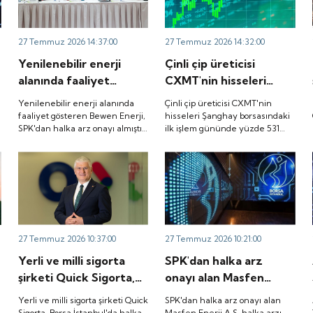
zaman borsada işlem
görecek?
27 Temmuz 2026 14:37:00
27 Temmuz 2026 14:32:00
Yenilenebilir enerji
Çinli çip üreticisi
alanında faaliyet
CXMT'nin hisseleri
gösteren Bewen Enerji,
Şanghay borsasındaki
e
Yenilenebilir enerji alanında
Çinli çip üreticisi CXMT'nin
SPK'dan halka arz
ilk işlem gününde
faaliyet gösteren Bewen Enerji,
hisseleri Şanghay borsasındaki
SPK'dan halka arz onayı almıştı.
ilk işlem gününde yüzde 531
onayı almıştı. Halka arz
yüzde 531 oranında
Halka arz tarihi de belli oldu. İşte
oranında artış göstererek ilk
tarihi de belli oldu. İşte
artış göstererek ilk
detaylar...
imza attı.
detaylar...
imza attı.
27 Temmuz 2026 10:37:00
27 Temmuz 2026 10:21:00
Yerli ve milli sigorta
SPK'dan halka arz
şirketi Quick Sigorta,
onayı alan Masfen
Borsa İstanbul'da halka
Enerji A.Ş. halka arzı
Yerli ve milli sigorta şirketi Quick
SPK'dan halka arz onayı alan
açılıyor. Böylece 12 yıl
için 22-24 Temmuz'da
Sigorta, Borsa İstanbul'da halka
Masfen Enerji A.Ş. halka arzı