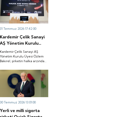
31 Temmuz 2026 17:42:00
Kardemir Çelik Sanayi
AŞ Yönetim Kurulu
Üyesi Özlem Bakırel,
Kardemir Çelik Sanayi AŞ
şirketin halka arzından
Yönetim Kurulu Üyesi Özlem
Bakırel, şirketin halka arzından
elde edilecek kaynağın
elde edilecek kaynağın yüzde
yüzde 90'ını işletme
90'ını işletme sermayesi ile ham
sermayesi ile ham
madde tedarikinin
finansmanında kullanacaklarını
madde tedarikinin
belirtti.
finansmanında
kullanacaklarını belirtti.
30 Temmuz 2026 13:01:00
Yerli ve milli sigorta
şirketi Quick Sigorta,