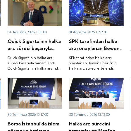
04 Ağustos 2026 10:13:00
01 Ağustos 2026 11:52:00
Quick Sigorta'nın halka
SPK tarafından halka
arz süreci başarıyla
arzı onaylanan Bewen
tamamlandı. Quick
Enerji'nin halka arz
Quick Sigorta'nın halka arz
SPK tarafından halka arzı
Sigorta'nın halka
süreci ertelendi.
süreci başarıyla tamamlandı.
onaylanan Bewen Enerji'nin
Quick Sigorta'nın halka arzında
halka arz süreci ertelendi.
arzında bireysel
bireysel yatırımcılara ayrılan
yatırımcılara ayrılan
tutarın yaklaşık 1,31 katı ve yurt
tutarın yaklaşık 1,31
içi kurumsal yatırımcılara
ayrılan tutarın ise 1,07 katı talep
katı ve yurt içi
geldi. Quick Sigorta, 6 Ağustos
kurumsal yatırımcılara
2026 tarihinde “QUICK” işlem
ayrılan tutarın ise 1,07
koduyla Borsa İstanbul'da işlem
görmeye başlayacak.
katı talep geldi. Quick
30 Temmuz 2026 15:17:00
30 Temmuz 2026 13:12:00
Sigorta, 6 Ağustos
Borsa İstanbul'da işlem
Halka arz sürecini
2026 tarihinde “QUICK”
görmeye başlayan
tamamlayan Masfen