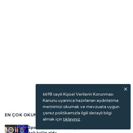
6698 sayılı Kişisel Verilerin Korunması
Kanunu uyarınca hazırlanan aydınlatma
metnimizi okumak ve mevzuata uygun
çerez politikamızla ilgili detaylı bilgi
EN ÇOK OKUNANLAR
almak için
tıklayınız
.
Spor hisseleri arasında yatırımcısına kazandıran
tek kulüp oldu