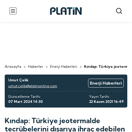
Anasayfa
>
Haberler
>
Enerji Haberleri
>
Kındap: Türkiye jeotermald
Umut Çelik
Enerji Haberleri
umut.celik@platinonline.com
Güncelleme Tarihi:
Yayın Tarihi:
07 Mart 2024 14:30
22 Kasım 2021 16:49
Kındap: Türkiye jeotermalde
tecrübelerini dışarıya ihraç edebilen