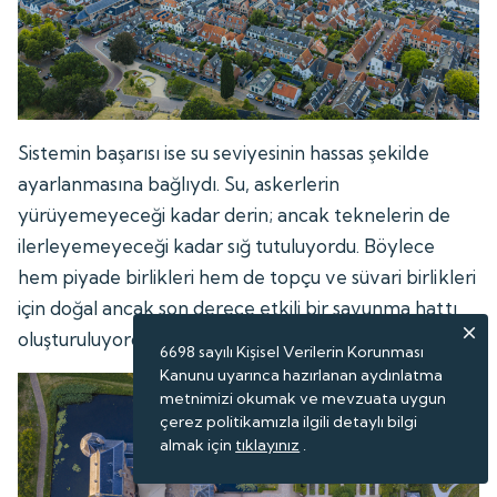
Sistemin başarısı ise su seviyesinin hassas şekilde
ayarlanmasına bağlıydı. Su, askerlerin
yürüyemeyeceği kadar derin; ancak teknelerin de
ilerleyemeyeceği kadar sığ tutuluyordu. Böylece
hem piyade birlikleri hem de topçu ve süvari birlikleri
için doğal ancak son derece etkili bir savunma hattı
oluşturuluyordu.
6698 sayılı Kişisel Verilerin Korunması
Kanunu uyarınca hazırlanan aydınlatma
metnimizi okumak ve mevzuata uygun
çerez politikamızla ilgili detaylı bilgi
almak için
tıklayınız
.