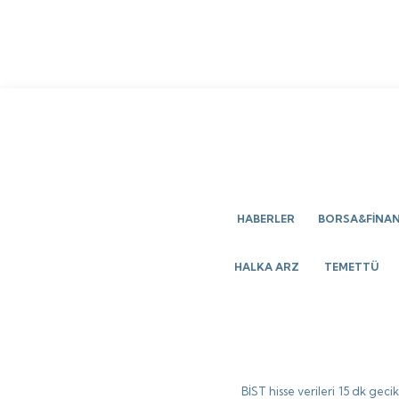
HABERLER
BORSA&FİNA
HALKA ARZ
TEMETTÜ
BİST hisse verileri 15 dk gec