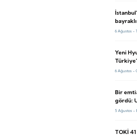
İstanbul
bayraklı
6 Ağustos -
Yeni Hy
Türkiye'
6 Ağustos -
Bir emti
gördü: 
perde ar
5 Ağustos -
TOKİ 41 