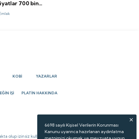
iyatlar 700 bin
aşlıyor
Emlak
KOBİ
YAZARLAR
ĞİN İŞİ
PLATİN HAKKINDA
6698 sayılı Kişisel Verilerin Korunması
Kanunu uyarınca hazırlanan aydınlatma
kta olup izinsiz kullanılamaz,
metnimizi okumak ve mevzuata uygun