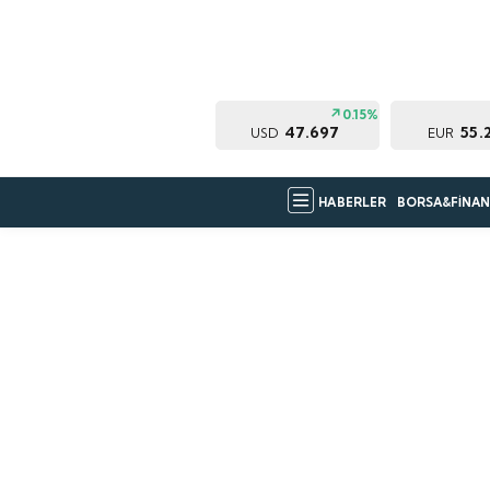
0.15%
47.697
55.
USD
EUR
HABERLER
BORSA&FİNAN