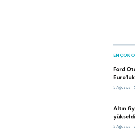
EN ÇOK 
Ford Ot
Euro'luk
5 Ağustos -
Altın fi
yükseldi
analizi
5 Ağustos -