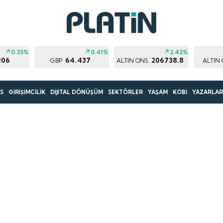
0.35%
0.41%
2.42%
206
64.437
206738.8
GBP
ALTIN ONS
ALTIN
S
GİRİŞİMCİLİK
DİJİTAL DÖNÜŞÜM
SEKTÖRLER
YAŞAM
KOBİ
YAZARLA