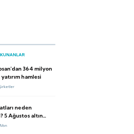
OKUNANLAR
osan'dan 364 milyon
 yatırım hamlesi
Şirketler
yatları neden
? 5 Ağustos altın
Altın