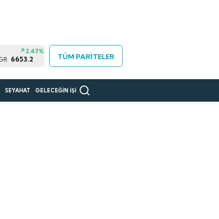
2.47%
TÜM PARİTELER
6653.2
 GR
R
SEYAHAT
GELECEĞİN İŞİ