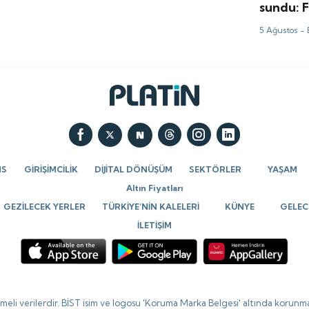
sundu: F
TL'den b
5 Ağustos -
NS
GİRİŞİMCİLİK
DİJİTAL DÖNÜŞÜM
SEKTÖRLER
YAŞAM
Altın Fiyatları
GEZİLECEK YERLER
TÜRKİYE’NİN KALELERİ
KÜNYE
GELECE
İLETİŞİM
ikmeli verilerdir. BİST isim ve logosu 'Koruma Marka Belgesi' altında korunma