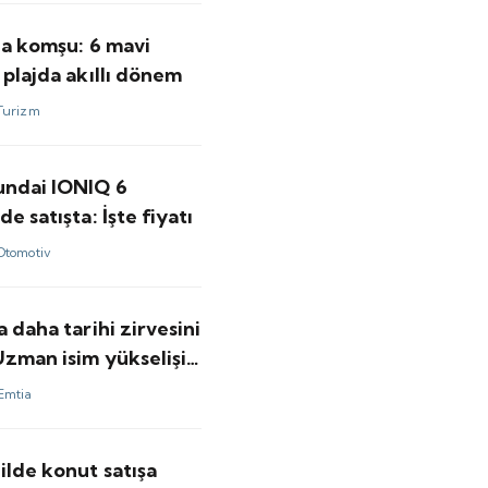
'a komşu: 6 mavi
 plajda akıllı dönem
Turizm
undai IONIQ 6
de satışta: İşte fiyatı
Otomotiv
a daha tarihi zirvesini
Uzman isim yükselişin
kasını anlattı
Emtia
ilde konut satışa